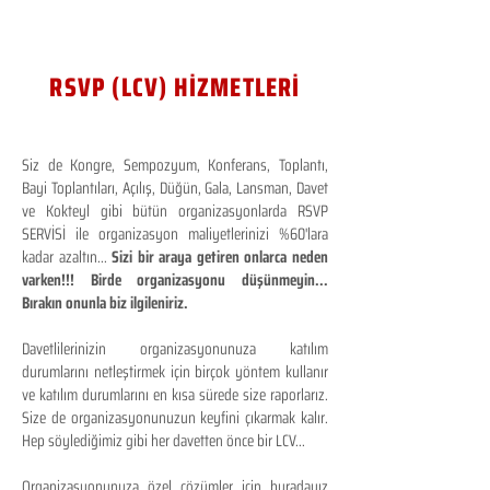
RSVP (LCV) HİZMETLERİ
Siz de Kongre, Sempozyum, Konferans, Toplantı,
Bayi Toplantıları, Açılış, Düğün, Gala, Lansman, Davet
ve Kokteyl gibi bütün organizasyonlarda RSVP
SERVİSİ ile organizasyon maliyetlerinizi %60'lara
kadar azaltın...
Sizi bir araya getiren onlarca neden
varken!!! Birde organizasyonu düşünmeyin...
Bırakın onunla biz ilgileniriz.
Davetlilerinizin organizasyonunuza katılım
durumlarını netleştirmek için birçok yöntem kullanır
ve katılım durumlarını en kısa sürede size raporlarız.
Size de organizasyonunuzun keyfini çıkarmak kalır.
Hep söylediğimiz gibi her davetten önce bir LCV...
Organizasyonunuza özel çözümler için buradayız