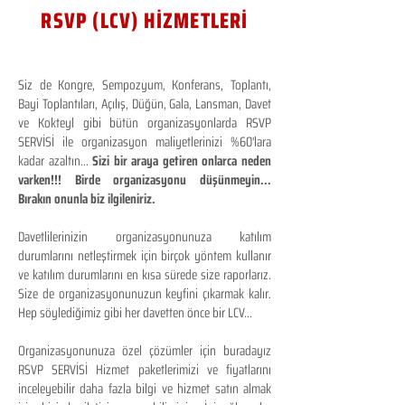
RSVP (LCV) HİZMETLERİ
Siz de Kongre, Sempozyum, Konferans, Toplantı,
Bayi Toplantıları, Açılış, Düğün, Gala, Lansman, Davet
ve Kokteyl gibi bütün organizasyonlarda RSVP
SERVİSİ ile organizasyon maliyetlerinizi %60'lara
kadar azaltın...
Sizi bir araya getiren onlarca neden
varken!!! Birde organizasyonu düşünmeyin...
Bırakın onunla biz ilgileniriz.
Davetlilerinizin organizasyonunuza katılım
durumlarını netleştirmek için birçok yöntem kullanır
ve katılım durumlarını en kısa sürede size raporlarız.
Size de organizasyonunuzun keyfini çıkarmak kalır.
Hep söylediğimiz gibi her davetten önce bir LCV...
Organizasyonunuza özel çözümler için buradayız
RSVP SERVİSİ Hizmet paketlerimizi ve fiyatlarını
inceleyebilir daha fazla bilgi ve hizmet satın almak