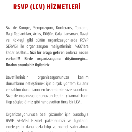
RSVP (LCV) HİZMETLERİ
Siz de Kongre, Sempozyum, Konferans, Toplantı,
Bayi Toplantıları, Açılış, Düğün, Gala, Lansman, Davet
ve Kokteyl gibi bütün organizasyonlarda RSVP
SERVİSİ ile organizasyon maliyetlerinizi %60'lara
kadar azaltın...
Sizi bir araya getiren onlarca neden
varken!!! Birde organizasyonu düşünmeyin...
Bırakın onunla biz ilgileniriz.
Davetlilerinizin organizasyonunuza katılım
durumlarını netleştirmek için birçok yöntem kullanır
ve katılım durumlarını en kısa sürede size raporlarız.
Size de organizasyonunuzun keyfini çıkarmak kalır.
Hep söylediğimiz gibi her davetten önce bir LCV...
Organizasyonunuza özel çözümler için buradayız
RSVP SERVİSİ Hizmet paketlerimizi ve fiyatlarını
inceleyebilir daha fazla bilgi ve hizmet satın almak