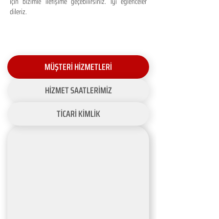
için bizimle iletişime geçebilirsiniz. İyi eğlenceler
dileriz.
MÜŞTERİ HİZMETLERİ
HİZMET SAATLERİMİZ
TİCARİ KİMLİK