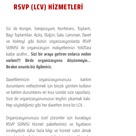
RSVP (LCV) HİZMETLERİ
Siz de Kongre, Sempozyum, Konferans, Toplantı,
Bayi Toplantıları, Açılış, Düğün, Gala, Lansman, Davet
ve Kokteyl gibi bütün organizasyonlarda RSVP
SERVİSİ ile organizasyon maliyetlerinizi %60'lara
kadar azaltın...
Sizi bir araya getiren onlarca neden
varken!!! Birde organizasyonu düşünmeyin...
Bırakın onunla biz ilgileniriz.
Davetlilerinizin organizasyonunuza katılım
durumlarını netleştirmek için birçok yöntem kullanır
ve katılım durumlarını en kısa sürede size raporlarız.
Size de organizasyonunuzun keyfini çıkarmak kalır.
Hep söylediğimiz gibi her davetten önce bir LCV...
Organizasyonunuza özel çözümler için buradayız
RSVP SERVİSİ Hizmet paketlerimizi ve fiyatlarını
inceleyebilir daha fazla bilgi ve hizmet satın almak