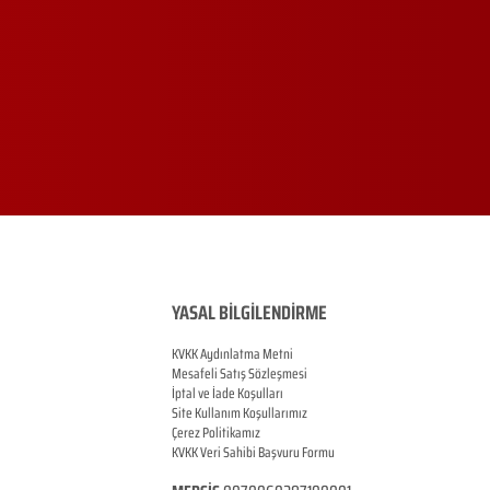
YASAL BİLGİLENDİRME
KVKK Aydınlatma Metni
Mesafeli Satış Sözleşmesi
İptal ve İade Koşulları
Site Kullanım Koşullarımız
Çerez Politikamız
KVKK Veri Sahibi Başvuru Formu