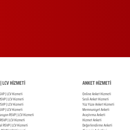
| LCV HİZMETİ
ANKET HİZMETİ
SVP | LCV Hizmeti
Online Anket Hizmeti
RSVP |
LCV Hizmeti
Sesli Anket Hizmeti
RSVP |
LCV Hizmeti
Yüz Yüze Anket Hizmeti
SVP |
LCV Hizmeti
Memnuniyet Anketi
zasyon
RSVP |
LCV Hizmeti
Araştırma Anketi
RSVP |
LCV Hizmeti
Hizmet Anketi
al
RSVP |
LCV Hizmeti
Değerlendirme Anketi