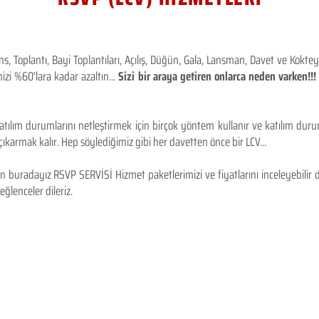
 Toplantı, Bayi Toplantıları, Açılış, Düğün, Gala, Lansman, Davet ve Kokt
izi %60'lara kadar azaltın...
Sizi bir araya getiren onlarca neden varken!
tılım durumlarını netleştirmek için birçok yöntem kullanır ve katılım durum
karmak kalır. Hep söylediğimiz gibi her davetten önce bir LCV...
 buradayız RSVP SERVİSİ Hizmet paketlerimizi ve fiyatlarını inceleyebilir d
 eğlenceler dileriz.