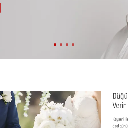
Düğün
Verin
Kayseri İl
özel günü