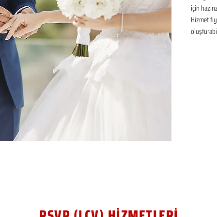
için hazır
Hizmet fiya
oluşturabil
RSVP (LCV) HİZMETLERİ