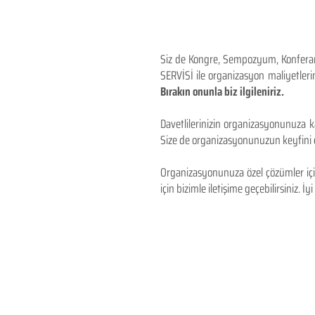
Siz de Kongre, Sempozyum, Konferans,
SERVİSİ ile organizasyon maliyetlerin
Bırakın onunla biz ilgileniriz.
Davetlilerinizin organizasyonunuza ka
Size de organizasyonunuzun keyfini çı
Organizasyonunuza özel çözümler için
için bizimle iletişime geçebilirsiniz. İyi