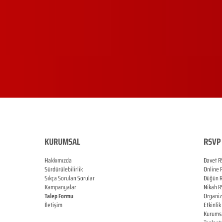
KURUMSAL
RSVP 
Hakkımızda
Davet R
Sürdürülebilirlik
Online
Sıkça Sorulan Sorular
Düğün
Kampanyalar
Nikah
R
Talep Formu
Organi
İletişim
Etkinlik
Blog
Kurums