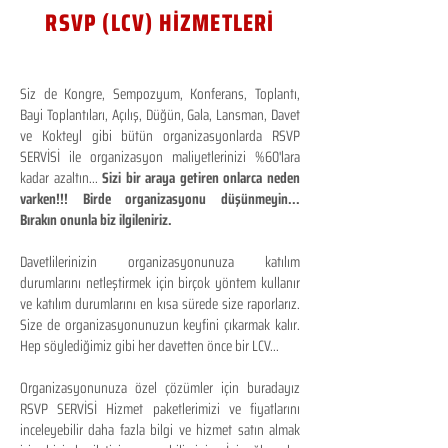
RSVP (LCV) HİZMETLERİ
Siz de Kongre, Sempozyum, Konferans, Toplantı,
Bayi Toplantıları, Açılış, Düğün, Gala, Lansman, Davet
ve Kokteyl gibi bütün organizasyonlarda RSVP
SERVİSİ ile organizasyon maliyetlerinizi %60'lara
kadar azaltın...
Sizi bir araya getiren onlarca neden
varken!!! Birde organizasyonu düşünmeyin...
Bırakın onunla biz ilgileniriz.
Davetlilerinizin organizasyonunuza katılım
durumlarını netleştirmek için birçok yöntem kullanır
ve katılım durumlarını en kısa sürede size raporlarız.
Size de organizasyonunuzun keyfini çıkarmak kalır.
Hep söylediğimiz gibi her davetten önce bir LCV...
Organizasyonunuza özel çözümler için buradayız
RSVP SERVİSİ Hizmet paketlerimizi ve fiyatlarını
inceleyebilir daha fazla bilgi ve hizmet satın almak