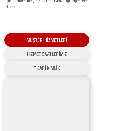
için bizimle iletişime geçebilirsiniz. İyi eğlenceler
dileriz.
MÜŞTERİ HİZMETLERİ
HİZMET SAATLERİMİZ
TİCARİ KİMLİK