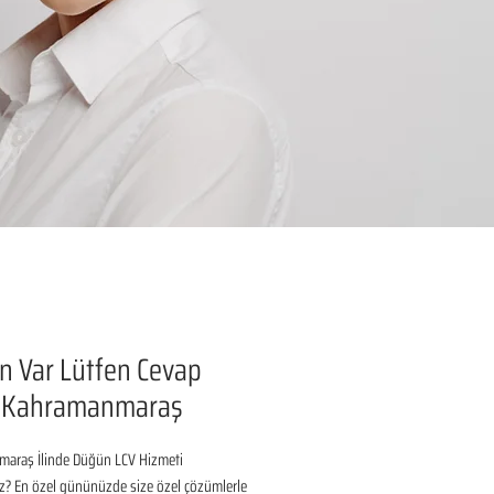
 Var Lütfen Cevap
n Kahramanmaraş
araş İlinde Düğün LCV Hizmeti 
z? En özel gününüzde size özel çözümlerle 