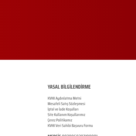
YASAL BİLGİLENDİRME
KVKK Aydınlatma Metni
Mesafeli Satış Sözleşmesi
İptal ve İade Koşulları
Site Kullanım Koşullarımız
Çerez Politikamız
KVKK Veri Sahibi Başvuru Formu