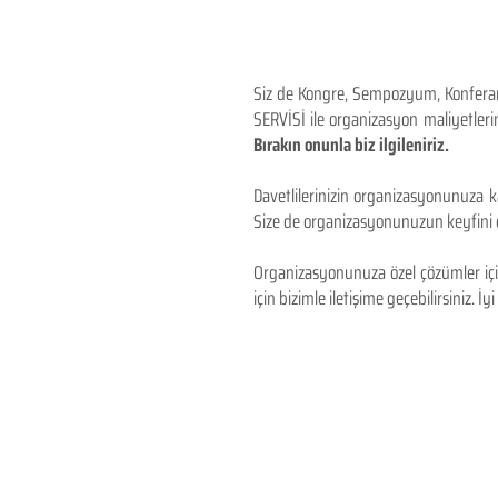
Siz de Kongre, Sempozyum, Konferans,
SERVİSİ ile organizasyon maliyetlerin
Bırakın onunla biz ilgileniriz.
Davetlilerinizin organizasyonunuza ka
Size de organizasyonunuzun keyfini çı
Organizasyonunuza özel çözümler için
için bizimle iletişime geçebilirsiniz. İyi