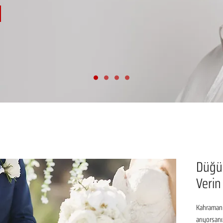
Düğün
Veri
Kahramanm
arıyorsanı