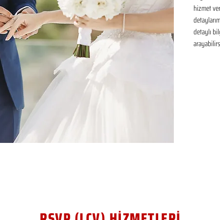
hizmet ver
detaylarım
detaylı bil
arayabilirs
RSVP (LCV) HİZMETLERİ