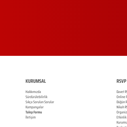
KURUMSAL
RSVP 
Hakkımızda
Davet R
Sürdürülebilirlik
Online
Sıkça Sorulan Sorular
Düğün
Kampanyalar
Nikah
R
Talep Formu
Organi
İletişim
Etkinlik
Blog
Kurums