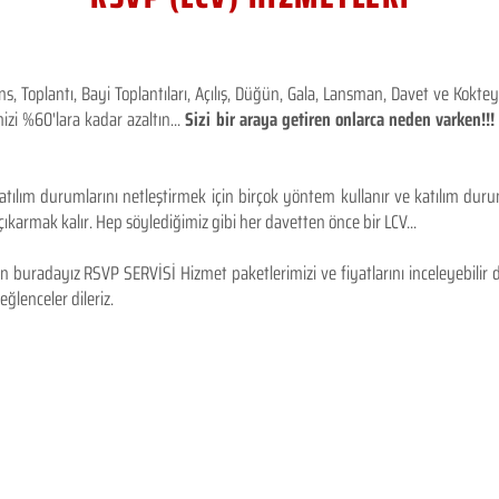
 Toplantı, Bayi Toplantıları, Açılış, Düğün, Gala, Lansman, Davet ve Kokt
izi %60'lara kadar azaltın...
Sizi bir araya getiren onlarca neden varken!
tılım durumlarını netleştirmek için birçok yöntem kullanır ve katılım durum
karmak kalır. Hep söylediğimiz gibi her davetten önce bir LCV...
 buradayız RSVP SERVİSİ Hizmet paketlerimizi ve fiyatlarını inceleyebilir d
 eğlenceler dileriz.