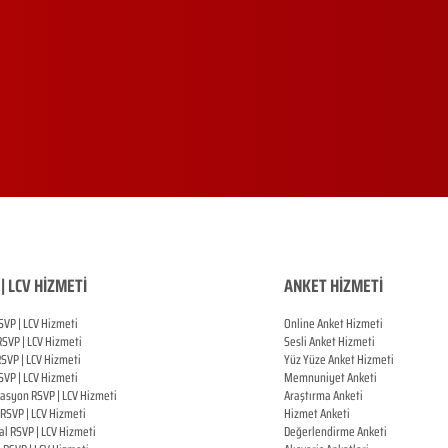
| LCV HİZMETİ
ANKET HİZMETİ
SVP | LCV Hizmeti
Online Anket Hizmeti
RSVP |
LCV Hizmeti
Sesli Anket Hizmeti
RSVP |
LCV Hizmeti
Yüz Yüze Anket Hizmeti
SVP |
LCV Hizmeti
Memnuniyet Anketi
zasyon
RSVP |
LCV Hizmeti
Araştırma Anketi
RSVP |
LCV Hizmeti
Hizmet Anketi
al
RSVP |
LCV Hizmeti
Değerlendirme Anketi