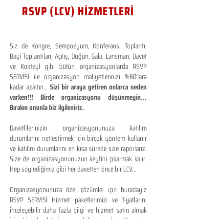
RSVP (LCV) HİZMETLERİ
Siz de Kongre, Sempozyum, Konferans, Toplantı,
Bayi Toplantıları, Açılış, Düğün, Gala, Lansman, Davet
ve Kokteyl gibi bütün organizasyonlarda RSVP
SERVİSİ ile organizasyon maliyetlerinizi %60'lara
kadar azaltın...
Sizi bir araya getiren onlarca neden
varken!!! Birde organizasyonu düşünmeyin...
Bırakın onunla biz ilgileniriz.
Davetlilerinizin organizasyonunuza katılım
durumlarını netleştirmek için birçok yöntem kullanır
ve katılım durumlarını en kısa sürede size raporlarız.
Size de organizasyonunuzun keyfini çıkarmak kalır.
Hep söylediğimiz gibi her davetten önce bir LCV...
Organizasyonunuza özel çözümler için buradayız
RSVP SERVİSİ Hizmet paketlerimizi ve fiyatlarını
inceleyebilir daha fazla bilgi ve hizmet satın almak