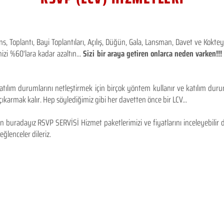
 Toplantı, Bayi Toplantıları, Açılış, Düğün, Gala, Lansman, Davet ve Kokt
izi %60'lara kadar azaltın...
Sizi bir araya getiren onlarca neden varken!
tılım durumlarını netleştirmek için birçok yöntem kullanır ve katılım durum
karmak kalır. Hep söylediğimiz gibi her davetten önce bir LCV...
 buradayız RSVP SERVİSİ Hizmet paketlerimizi ve fiyatlarını inceleyebilir d
 eğlenceler dileriz.