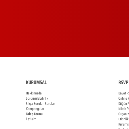
KURUMSAL
RSVP 
Hakkımızda
Davet R
Sürdürülebilirlik
Online
Sıkça Sorulan Sorular
Düğün
Kampanyalar
Nikah
R
Talep Formu
Organi
İletişim
Etkinlik
Blog
Kurums