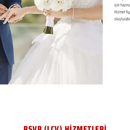
için hazır
Hizmet fiya
oluşturabil
RSVP (LCV) HİZMETLERİ