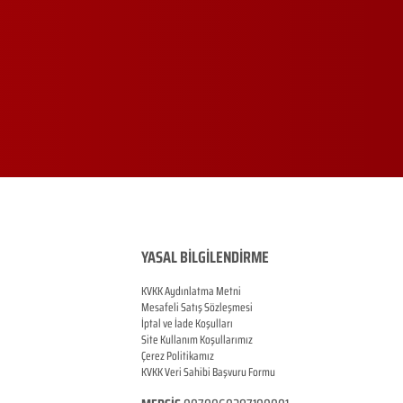
YASAL BİLGİLENDİRME
KVKK Aydınlatma Metni
Mesafeli Satış Sözleşmesi
İptal ve İade Koşulları
Site Kullanım Koşullarımız
Çerez Politikamız
KVKK Veri Sahibi Başvuru Formu