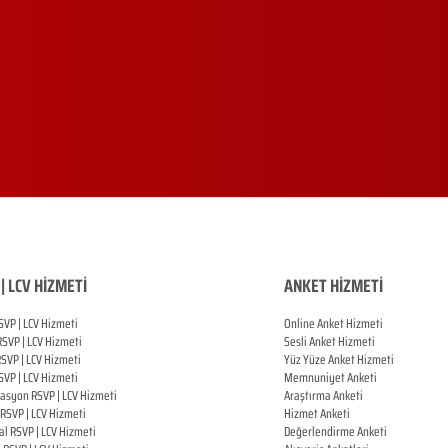
| LCV HİZMETİ
ANKET HİZMETİ
SVP | LCV Hizmeti
Online Anket Hizmeti
RSVP |
LCV Hizmeti
Sesli Anket Hizmeti
RSVP |
LCV Hizmeti
Yüz Yüze Anket Hizmeti
SVP |
LCV Hizmeti
Memnuniyet Anketi
zasyon
RSVP |
LCV Hizmeti
Araştırma Anketi
RSVP |
LCV Hizmeti
Hizmet Anketi
al
RSVP |
LCV Hizmeti
Değerlendirme Anketi