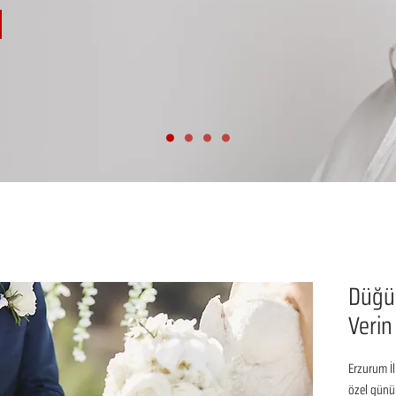
Düğün
Verin
Erzurum İl
özel günü