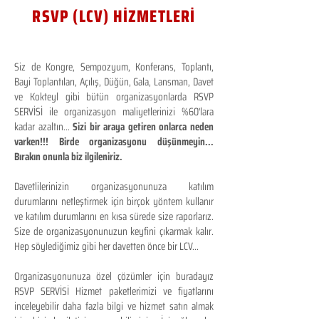
RSVP (LCV) HİZMETLERİ
Siz de Kongre, Sempozyum, Konferans, Toplantı,
Bayi Toplantıları, Açılış, Düğün, Gala, Lansman, Davet
ve Kokteyl gibi bütün organizasyonlarda RSVP
SERVİSİ ile organizasyon maliyetlerinizi %60'lara
kadar azaltın...
Sizi bir araya getiren onlarca neden
varken!!! Birde organizasyonu düşünmeyin...
Bırakın onunla biz ilgileniriz.
Davetlilerinizin organizasyonunuza katılım
durumlarını netleştirmek için birçok yöntem kullanır
ve katılım durumlarını en kısa sürede size raporlarız.
Size de organizasyonunuzun keyfini çıkarmak kalır.
Hep söylediğimiz gibi her davetten önce bir LCV...
Organizasyonunuza özel çözümler için buradayız
RSVP SERVİSİ Hizmet paketlerimizi ve fiyatlarını
inceleyebilir daha fazla bilgi ve hizmet satın almak