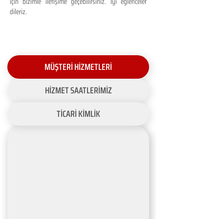
için bizimle iletişime geçebilirsiniz. İyi eğlenceler
dileriz.
MÜŞTERİ HİZMETLERİ
HİZMET SAATLERİMİZ
TİCARİ KİMLİK