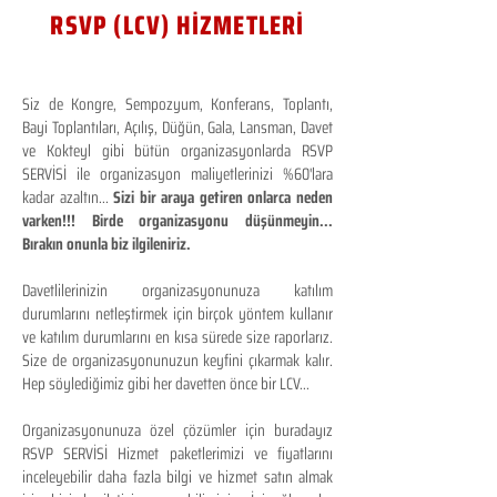
RSVP (LCV) HİZMETLERİ
Siz de Kongre, Sempozyum, Konferans, Toplantı,
Bayi Toplantıları, Açılış, Düğün, Gala, Lansman, Davet
ve Kokteyl gibi bütün organizasyonlarda RSVP
SERVİSİ ile organizasyon maliyetlerinizi %60'lara
kadar azaltın...
Sizi bir araya getiren onlarca neden
varken!!! Birde organizasyonu düşünmeyin...
Bırakın onunla biz ilgileniriz.
Davetlilerinizin organizasyonunuza katılım
durumlarını netleştirmek için birçok yöntem kullanır
ve katılım durumlarını en kısa sürede size raporlarız.
Size de organizasyonunuzun keyfini çıkarmak kalır.
Hep söylediğimiz gibi her davetten önce bir LCV...
Organizasyonunuza özel çözümler için buradayız
RSVP SERVİSİ Hizmet paketlerimizi ve fiyatlarını
inceleyebilir daha fazla bilgi ve hizmet satın almak