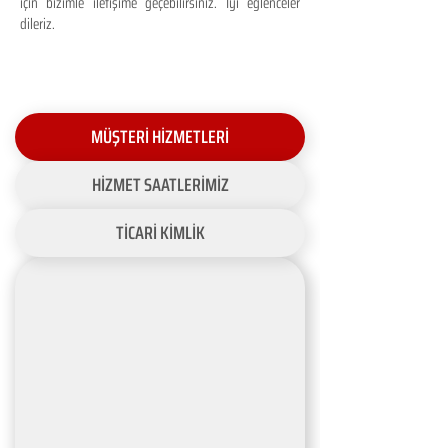
için bizimle iletişime geçebilirsiniz. İyi eğlenceler
dileriz.
MÜŞTERİ HİZMETLERİ
HİZMET SAATLERİMİZ
TİCARİ KİMLİK