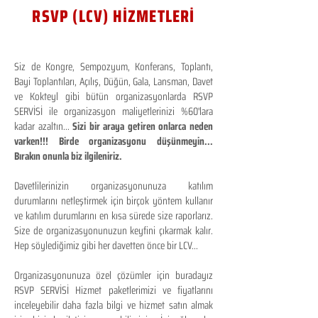
RSVP (LCV) HİZMETLERİ
Siz de Kongre, Sempozyum, Konferans, Toplantı,
Bayi Toplantıları, Açılış, Düğün, Gala, Lansman, Davet
ve Kokteyl gibi bütün organizasyonlarda RSVP
SERVİSİ ile organizasyon maliyetlerinizi %60'lara
kadar azaltın...
Sizi bir araya getiren onlarca neden
varken!!! Birde organizasyonu düşünmeyin...
Bırakın onunla biz ilgileniriz.
Davetlilerinizin organizasyonunuza katılım
durumlarını netleştirmek için birçok yöntem kullanır
ve katılım durumlarını en kısa sürede size raporlarız.
Size de organizasyonunuzun keyfini çıkarmak kalır.
Hep söylediğimiz gibi her davetten önce bir LCV...
Organizasyonunuza özel çözümler için buradayız
RSVP SERVİSİ Hizmet paketlerimizi ve fiyatlarını
inceleyebilir daha fazla bilgi ve hizmet satın almak