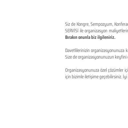
Siz de Kongre, Sempozyum, Konferans,
SERVİSİ ile organizasyon maliyetlerin
Bırakın onunla biz ilgileniriz.
Davetlilerinizin organizasyonunuza ka
Size de organizasyonunuzun keyfini çı
Organizasyonunuza özel çözümler için
için bizimle iletişime geçebilirsiniz. İyi