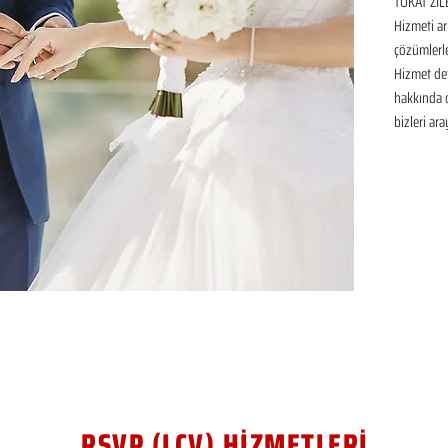
TOKAT ZİLE
Hizmeti ar
çözümlerle
Hizmet det
hakkında de
bizleri ara
RSVP (LCV) HİZMETLERİ