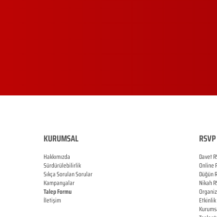
KURUMSAL
RSVP 
Hakkımızda
Davet R
Sürdürülebilirlik
Online
Sıkça Sorulan Sorular
Düğün
Kampanyalar
Nikah
R
Talep Formu
Organi
İletişim
Etkinlik
Blog
Kurums