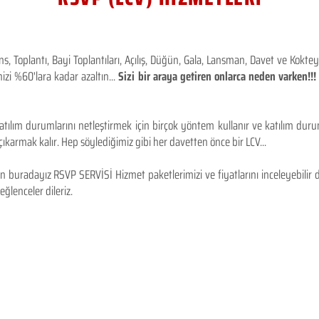
 Toplantı, Bayi Toplantıları, Açılış, Düğün, Gala, Lansman, Davet ve Kokt
izi %60'lara kadar azaltın...
Sizi bir araya getiren onlarca neden varken!
tılım durumlarını netleştirmek için birçok yöntem kullanır ve katılım durum
karmak kalır. Hep söylediğimiz gibi her davetten önce bir LCV...
 buradayız RSVP SERVİSİ Hizmet paketlerimizi ve fiyatlarını inceleyebilir d
 eğlenceler dileriz.