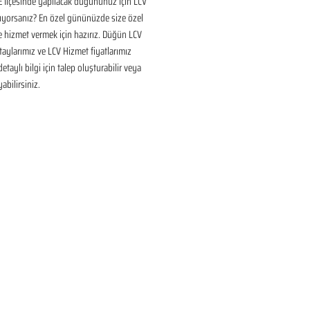
 İlçesinde yapılacak düğününüz için LCV 
ıyorsanız? En özel gününüzde size özel 
 hizmet vermek için hazırız. Düğün LCV 
aylarımız ve LCV Hizmet fiyatlarımız 
taylı bilgi için talep oluşturabilir veya 
yabilirsiniz.