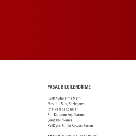
YASAL BİLGİLENDİRME
KVKK Aydınlatma Metni
Mesafeli Satış Sözleşmesi
İptal ve İade Koşulları
Site Kullanım Koşullarımız
Çerez Politikamız
KVKK Veri Sahibi Başvuru Formu