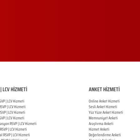
| LCV HİZMETİ
ANKET HİZMETİ
SVP | LCV Hizmeti
Online Anket Hizmeti
RSVP |
LCV Hizmeti
Sesli Anket Hizmeti
RSVP |
LCV Hizmeti
Yüz Yüze Anket Hizmeti
SVP |
LCV Hizmeti
Memnuniyet Anketi
zasyon
RSVP |
LCV Hizmeti
Araştırma Anketi
RSVP |
LCV Hizmeti
Hizmet Anketi
al
RSVP |
LCV Hizmeti
Değerlendirme Anketi