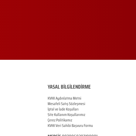
YASAL BİLGİLENDİRME
KVKK Aydınlatma Metni
Mesafeli Satış Sözleşmesi
İptal ve İade Koşulları
Site Kullanım Koşullarımız
Çerez Politikamız
KVKK Veri Sahibi Başvuru Formu