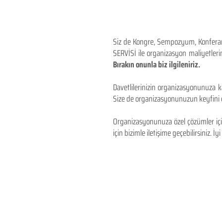
Siz de Kongre, Sempozyum, Konferans,
SERVİSİ ile organizasyon maliyetlerin
Bırakın onunla biz ilgileniriz.
Davetlilerinizin organizasyonunuza ka
Size de organizasyonunuzun keyfini çı
Organizasyonunuza özel çözümler için
için bizimle iletişime geçebilirsiniz. İyi