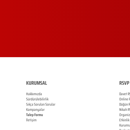
KURUMSAL
RSVP 
Hakkımızda
Davet R
Sürdürülebilirlik
Online
Sıkça Sorulan Sorular
Düğün
Kampanyalar
Nikah
R
Talep Formu
Organi
İletişim
Etkinlik
Blog
Kurums