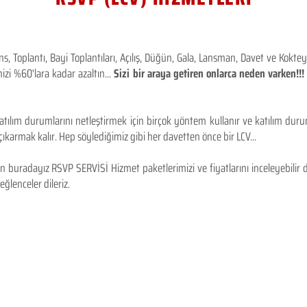
 Toplantı, Bayi Toplantıları, Açılış, Düğün, Gala, Lansman, Davet ve Kokt
izi %60'lara kadar azaltın...
Sizi bir araya getiren onlarca neden varken!
tılım durumlarını netleştirmek için birçok yöntem kullanır ve katılım durum
karmak kalır. Hep söylediğimiz gibi her davetten önce bir LCV...
 buradayız RSVP SERVİSİ Hizmet paketlerimizi ve fiyatlarını inceleyebilir d
 eğlenceler dileriz.