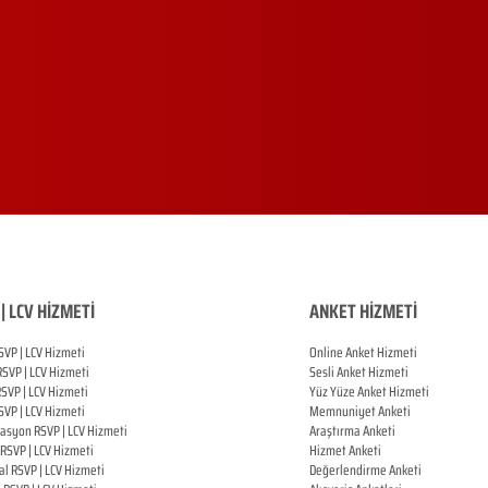
| LCV HİZMETİ
ANKET HİZMETİ
SVP | LCV Hizmeti
Online Anket Hizmeti
RSVP |
LCV Hizmeti
Sesli Anket Hizmeti
RSVP |
LCV Hizmeti
Yüz Yüze Anket Hizmeti
SVP |
LCV Hizmeti
Memnuniyet Anketi
zasyon
RSVP |
LCV Hizmeti
Araştırma Anketi
RSVP |
LCV Hizmeti
Hizmet Anketi
al
RSVP |
LCV Hizmeti
Değerlendirme Anketi