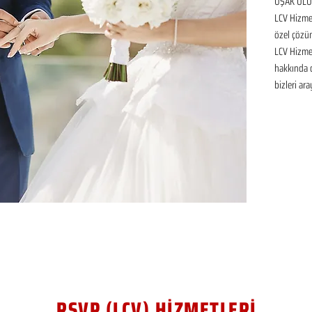
UŞAK ULUB
LCV Hizmet
özel çözüm
LCV Hizmet
hakkında de
bizleri ara
RSVP (LCV) HİZMETLERİ