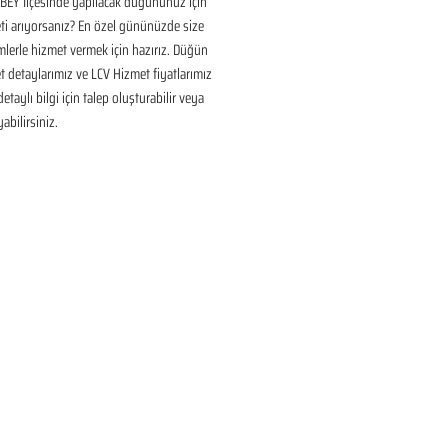
EY İlçesinde yapılacak düğününüz için 
i arıyorsanız? En özel gününüzde size 
lerle hizmet vermek için hazırız. Düğün 
 detaylarımız ve LCV Hizmet fiyatlarımız 
taylı bilgi için talep oluşturabilir veya 
yabilirsiniz.