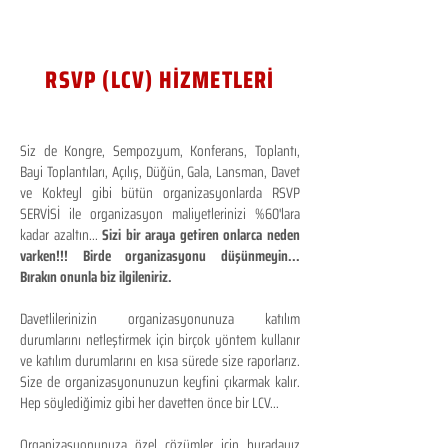
RSVP (LCV) HİZMETLERİ
Siz de Kongre, Sempozyum, Konferans, Toplantı,
Bayi Toplantıları, Açılış, Düğün, Gala, Lansman, Davet
ve Kokteyl gibi bütün organizasyonlarda RSVP
SERVİSİ ile organizasyon maliyetlerinizi %60'lara
kadar azaltın...
Sizi bir araya getiren onlarca neden
varken!!! Birde organizasyonu düşünmeyin...
Bırakın onunla biz ilgileniriz.
Davetlilerinizin organizasyonunuza katılım
durumlarını netleştirmek için birçok yöntem kullanır
ve katılım durumlarını en kısa sürede size raporlarız.
Size de organizasyonunuzun keyfini çıkarmak kalır.
Hep söylediğimiz gibi her davetten önce bir LCV...
Organizasyonunuza özel çözümler için buradayız