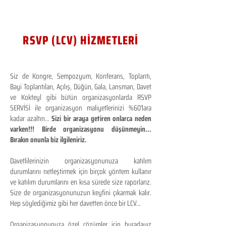
RSVP (LCV) HİZMETLERİ
Siz de Kongre, Sempozyum, Konferans, Toplantı,
Bayi Toplantıları, Açılış, Düğün, Gala, Lansman, Davet
ve Kokteyl gibi bütün organizasyonlarda RSVP
SERVİSİ ile organizasyon maliyetlerinizi %60'lara
kadar azaltın...
Sizi bir araya getiren onlarca neden
varken!!! Birde organizasyonu düşünmeyin...
Bırakın onunla biz ilgileniriz.
Davetlilerinizin organizasyonunuza katılım
durumlarını netleştirmek için birçok yöntem kullanır
ve katılım durumlarını en kısa sürede size raporlarız.
Size de organizasyonunuzun keyfini çıkarmak kalır.
Hep söylediğimiz gibi her davetten önce bir LCV...
Organizasyonunuza özel çözümler için buradayız