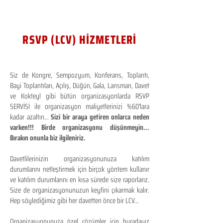
RSVP (LCV) HİZMETLERİ
Siz de Kongre, Sempozyum, Konferans, Toplantı,
Bayi Toplantıları, Açılış, Düğün, Gala, Lansman, Davet
ve Kokteyl gibi bütün organizasyonlarda RSVP
SERVİSİ ile organizasyon maliyetlerinizi %60'lara
kadar azaltın...
Sizi bir araya getiren onlarca neden
varken!!! Birde organizasyonu düşünmeyin...
Bırakın onunla biz ilgileniriz.
Davetlilerinizin organizasyonunuza katılım
durumlarını netleştirmek için birçok yöntem kullanır
ve katılım durumlarını en kısa sürede size raporlarız.
Size de organizasyonunuzun keyfini çıkarmak kalır.
Hep söylediğimiz gibi her davetten önce bir LCV...
Organizasyonunuza özel çözümler için buradayız