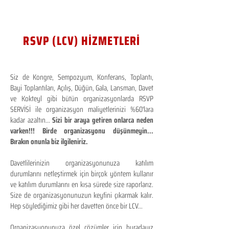
RSVP (LCV) HİZMETLERİ
Siz de Kongre, Sempozyum, Konferans, Toplantı,
Bayi Toplantıları, Açılış, Düğün, Gala, Lansman, Davet
ve Kokteyl gibi bütün organizasyonlarda RSVP
SERVİSİ ile organizasyon maliyetlerinizi %60'lara
kadar azaltın...
Sizi bir araya getiren onlarca neden
varken!!! Birde organizasyonu düşünmeyin...
Bırakın onunla biz ilgileniriz.
Davetlilerinizin organizasyonunuza katılım
durumlarını netleştirmek için birçok yöntem kullanır
ve katılım durumlarını en kısa sürede size raporlarız.
Size de organizasyonunuzun keyfini çıkarmak kalır.
Hep söylediğimiz gibi her davetten önce bir LCV...
Organizasyonunuza özel çözümler için buradayız