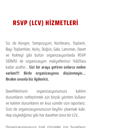
RSVP (LCV) HİZMETLERİ
Siz de Kongre, Sempozyum, Konferans, Toplantı,
Bayi Toplantıları, Açılış, Düğün, Gala, Lansman, Davet
ve Kokteyl gibi bütün organizasyonlarda RSVP
SERVİSİ ile organizasyon maliyetlerinizi %60'lara
kadar azaltın...
Sizi bir araya getiren onlarca neden
varken!!! Birde organizasyonu düşünmeyin...
Bırakın onunla biz ilgileniriz.
Davetlilerinizin organizasyonunuza katılım
durumlarını netleştirmek için birçok yöntem kullanır
ve katılım durumlarını en kısa sürede size raporlarız.
Size de organizasyonunuzun keyfini çıkarmak kalır.
Hep söylediğimiz gibi her davetten önce bir LCV...
Organizasyonunuza özel çözümler için buradayız