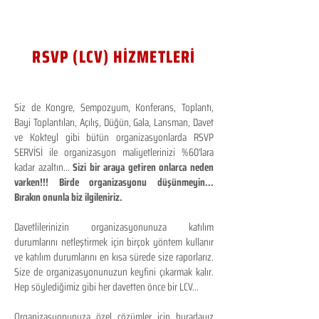
RSVP (LCV) HİZMETLERİ
Siz de Kongre, Sempozyum, Konferans, Toplantı,
Bayi Toplantıları, Açılış, Düğün, Gala, Lansman, Davet
ve Kokteyl gibi bütün organizasyonlarda RSVP
SERVİSİ ile organizasyon maliyetlerinizi %60'lara
kadar azaltın...
Sizi bir araya getiren onlarca neden
varken!!! Birde organizasyonu düşünmeyin...
Bırakın onunla biz ilgileniriz.
Davetlilerinizin organizasyonunuza katılım
durumlarını netleştirmek için birçok yöntem kullanır
ve katılım durumlarını en kısa sürede size raporlarız.
Size de organizasyonunuzun keyfini çıkarmak kalır.
Hep söylediğimiz gibi her davetten önce bir LCV...
Organizasyonunuza özel çözümler için buradayız