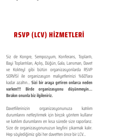
RSVP (LCV) HİZMETLERİ
Siz de Kongre, Sempozyum, Konferans, Toplantı,
Bayi Toplantıları, Açılış, Düğün, Gala, Lansman, Davet
ve Kokteyl gibi bütün organizasyonlarda RSVP
SERVİSİ ile organizasyon maliyetlerinizi %60'lara
kadar azaltın...
Sizi bir araya getiren onlarca neden
varken!!! Birde organizasyonu düşünmeyin...
Bırakın onunla biz ilgileniriz.
Davetlilerinizin organizasyonunuza katılım
durumlarını netleştirmek için birçok yöntem kullanır
ve katılım durumlarını en kısa sürede size raporlarız.
Size de organizasyonunuzun keyfini çıkarmak kalır.
Hep söylediğimiz gibi her davetten önce bir LCV...