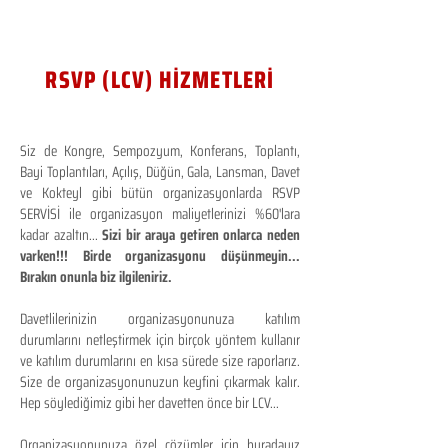
RSVP (LCV) HİZMETLERİ
Siz de Kongre, Sempozyum, Konferans, Toplantı,
Bayi Toplantıları, Açılış, Düğün, Gala, Lansman, Davet
ve Kokteyl gibi bütün organizasyonlarda RSVP
SERVİSİ ile organizasyon maliyetlerinizi %60'lara
kadar azaltın...
Sizi bir araya getiren onlarca neden
varken!!! Birde organizasyonu düşünmeyin...
Bırakın onunla biz ilgileniriz.
Davetlilerinizin organizasyonunuza katılım
durumlarını netleştirmek için birçok yöntem kullanır
ve katılım durumlarını en kısa sürede size raporlarız.
Size de organizasyonunuzun keyfini çıkarmak kalır.
Hep söylediğimiz gibi her davetten önce bir LCV...
Organizasyonunuza özel çözümler için buradayız