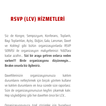
RSVP (LCV) HİZMETLERİ
Siz de Kongre, Sempozyum, Konferans, Toplantı,
Bayi Toplantıları, Açılış, Düğün, Gala, Lansman, Davet
ve Kokteyl gibi bütün organizasyonlarda RSVP
SERVİSİ ile organizasyon maliyetlerinizi %60'lara
kadar azaltın...
Sizi bir araya getiren onlarca neden
varken!!! Birde organizasyonu düşünmeyin...
Bırakın onunla biz ilgileniriz.
Davetlilerinizin organizasyonunuza katılım
durumlarını netleştirmek için birçok yöntem kullanır
ve katılım durumlarını en kısa sürede size raporlarız.
Size de organizasyonunuzun keyfini çıkarmak kalır.
Hep söylediğimiz gibi her davetten önce bir LCV...
Organizasyonunuza özel çözümler için buradayız