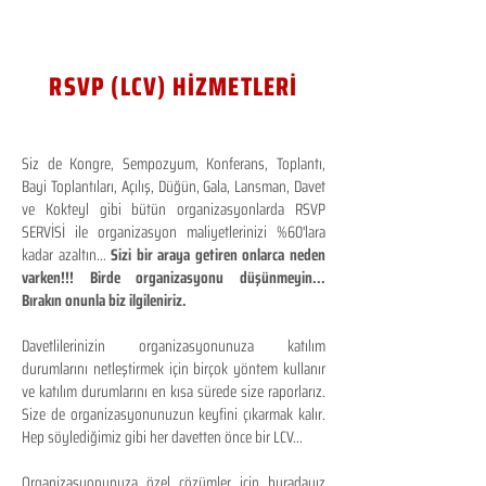
RSVP (LCV) HİZMETLERİ
Siz de Kongre, Sempozyum, Konferans, Toplantı,
Bayi Toplantıları, Açılış, Düğün, Gala, Lansman, Davet
ve Kokteyl gibi bütün organizasyonlarda RSVP
SERVİSİ ile organizasyon maliyetlerinizi %60'lara
kadar azaltın...
Sizi bir araya getiren onlarca neden
varken!!! Birde organizasyonu düşünmeyin...
Bırakın onunla biz ilgileniriz.
Davetlilerinizin organizasyonunuza katılım
durumlarını netleştirmek için birçok yöntem kullanır
ve katılım durumlarını en kısa sürede size raporlarız.
Size de organizasyonunuzun keyfini çıkarmak kalır.
Hep söylediğimiz gibi her davetten önce bir LCV...
Organizasyonunuza özel çözümler için buradayız