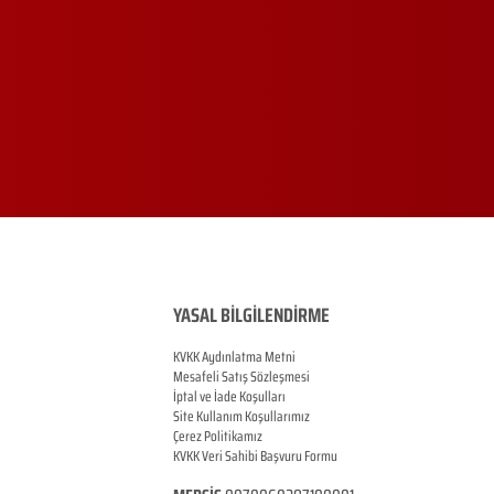
YASAL BİLGİLENDİRME
KVKK Aydınlatma Metni
Mesafeli Satış Sözleşmesi
İptal ve İade Koşulları
Site Kullanım Koşullarımız
Çerez Politikamız
KVKK Veri Sahibi Başvuru Formu