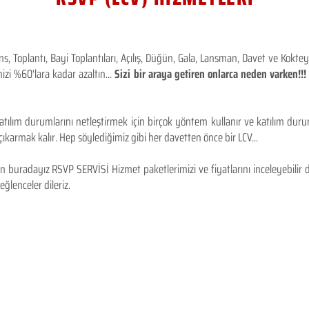
 Toplantı, Bayi Toplantıları, Açılış, Düğün, Gala, Lansman, Davet ve Kokt
izi %60'lara kadar azaltın...
Sizi bir araya getiren onlarca neden varken!
tılım durumlarını netleştirmek için birçok yöntem kullanır ve katılım durum
karmak kalır. Hep söylediğimiz gibi her davetten önce bir LCV...
 buradayız RSVP SERVİSİ Hizmet paketlerimizi ve fiyatlarını inceleyebilir d
 eğlenceler dileriz.