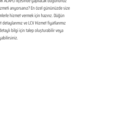
 ALAPLI İlçesinde yapılacak düğününüz 
izmeti arıyorsanız? En özel gününüzde size 
lerle hizmet vermek için hazırız. Düğün 
 detaylarımız ve LCV Hizmet fiyatlarımız 
taylı bilgi için talep oluşturabilir veya 
yabilirsiniz.