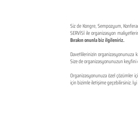
Siz de Kongre, Sempozyum, Konferans,
SERVİSİ ile organizasyon maliyetlerin
Bırakın onunla biz ilgileniriz.
Davetlilerinizin organizasyonunuza ka
Size de organizasyonunuzun keyfini çı
Organizasyonunuza özel çözümler için
için bizimle iletişime geçebilirsiniz. İyi