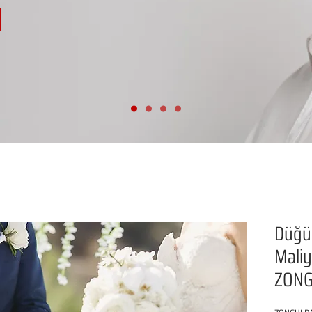
Düğü
Maliy
ZON