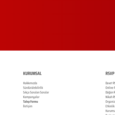
KURUMSAL
RSVP 
Hakkımızda
Davet R
Sürdürülebilirlik
Online
Sıkça Sorulan Sorular
Düğün
Kampanyalar
Nikah
R
Talep Formu
Organi
İletişim
Etkinlik
Blog
Kurums