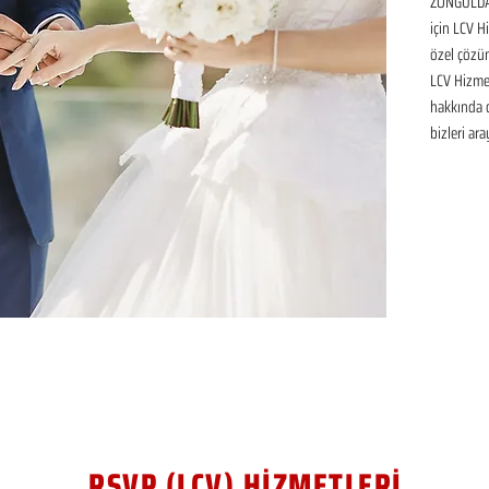
ZONGULDAK
için LCV H
özel çözüm
LCV Hizmet
hakkında de
bizleri ara
RSVP (LCV) HİZMETLERİ