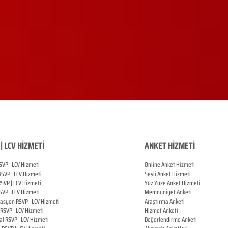
| LCV HİZMETİ
ANKET HİZMETİ
SVP | LCV Hizmeti
Online Anket Hizmeti
RSVP |
LCV Hizmeti
Sesli Anket Hizmeti
RSVP |
LCV Hizmeti
Yüz Yüze Anket Hizmeti
SVP |
LCV Hizmeti
Memnuniyet Anketi
zasyon
RSVP |
LCV Hizmeti
Araştırma Anketi
RSVP |
LCV Hizmeti
Hizmet Anketi
al
RSVP |
LCV Hizmeti
Değerlendirme Anketi