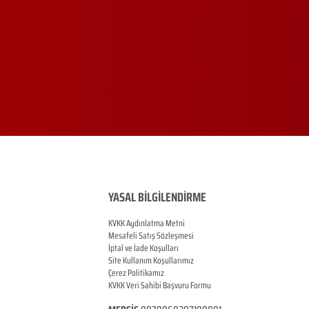
YASAL BİLGİLENDİRME
KVKK Aydınlatma Metni
Mesafeli Satış Sözleşmesi
İptal ve İade Koşulları
Site Kullanım Koşullarımız
Çerez Politikamız
KVKK Veri Sahibi Başvuru Formu