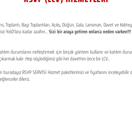
 Toplantı, Bayi Toplantıları, Açılış, Düğün, Gala, Lansman, Davet ve Kokt
izi %60'lara kadar azaltın...
Sizi bir araya getiren onlarca neden varken!
tılım durumlarını netleştirmek için birçok yöntem kullanır ve katılım durum
karmak kalır. Hep söylediğimiz gibi her davetten önce bir LCV...
 buradayız RSVP SERVİSİ Hizmet paketlerimizi ve fiyatlarını inceleyebilir d
 eğlenceler dileriz.