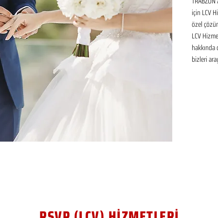
TRABZON A
için LCV H
özel çözüm
LCV Hizmet
hakkında de
bizleri ara
RSVP (LCV) HİZMETLERİ