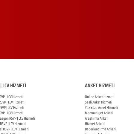
| LCV HİZMETİ
ANKET HİZMETİ
SVP | LCV Hizmeti
Online Anket Hizmeti
RSVP |
LCV Hizmeti
Sesli Anket Hizmeti
RSVP |
LCV Hizmeti
Yüz Yüze Anket Hizmeti
SVP |
LCV Hizmeti
Memnuniyet Anketi
zasyon
RSVP |
LCV Hizmeti
Araştırma Anketi
RSVP |
LCV Hizmeti
Hizmet Anketi
al
RSVP |
LCV Hizmeti
Değerlendirme Anketi