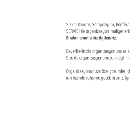
Siz de Kongre, Sempozyum, Konferans,
SERVİSİ ile organizasyon maliyetlerin
Bırakın onunla biz ilgileniriz.
Davetlilerinizin organizasyonunuza ka
Size de organizasyonunuzun keyfini çı
Organizasyonunuza özel çözümler için
için bizimle iletişime geçebilirsiniz. İyi