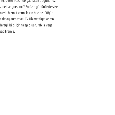
KÇAABAT İlçesinde yapılacak düğününüz 
izmeti arıyorsanız? En özel gününüzde size 
lerle hizmet vermek için hazırız. Düğün 
 detaylarımız ve LCV Hizmet fiyatlarımız 
taylı bilgi için talep oluşturabilir veya 
yabilirsiniz.