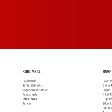
KURUMSAL
RSVP 
Hakkımızda
Davet R
Sürdürülebilirlik
Online
Sıkça Sorulan Sorular
Düğün
Kampanyalar
Nikah
R
Talep Formu
Organi
İletişim
Etkinlik
Blog
Kurums