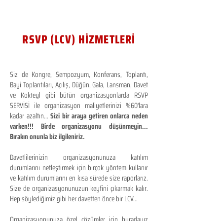
RSVP (LCV) HİZMETLERİ
Siz de Kongre, Sempozyum, Konferans, Toplantı,
Bayi Toplantıları, Açılış, Düğün, Gala, Lansman, Davet
ve Kokteyl gibi bütün organizasyonlarda RSVP
SERVİSİ ile organizasyon maliyetlerinizi %60'lara
kadar azaltın...
Sizi bir araya getiren onlarca neden
varken!!! Birde organizasyonu düşünmeyin...
Bırakın onunla biz ilgileniriz.
Davetlilerinizin organizasyonunuza katılım
durumlarını netleştirmek için birçok yöntem kullanır
ve katılım durumlarını en kısa sürede size raporlarız.
Size de organizasyonunuzun keyfini çıkarmak kalır.
Hep söylediğimiz gibi her davetten önce bir LCV...
Organizasyonunuza özel çözümler için buradayız