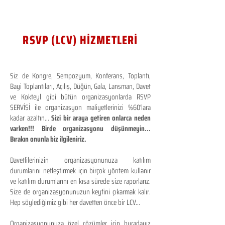
RSVP (LCV) HİZMETLERİ
Siz de Kongre, Sempozyum, Konferans, Toplantı,
Bayi Toplantıları, Açılış, Düğün, Gala, Lansman, Davet
ve Kokteyl gibi bütün organizasyonlarda RSVP
SERVİSİ ile organizasyon maliyetlerinizi %60'lara
kadar azaltın...
Sizi bir araya getiren onlarca neden
varken!!! Birde organizasyonu düşünmeyin...
Bırakın onunla biz ilgileniriz.
Davetlilerinizin organizasyonunuza katılım
durumlarını netleştirmek için birçok yöntem kullanır
ve katılım durumlarını en kısa sürede size raporlarız.
Size de organizasyonunuzun keyfini çıkarmak kalır.
Hep söylediğimiz gibi her davetten önce bir LCV...
Organizasyonunuza özel çözümler için buradayız