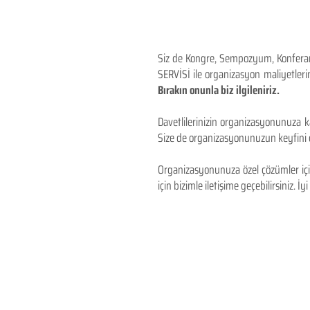
Siz de Kongre, Sempozyum, Konferans,
SERVİSİ ile organizasyon maliyetlerin
Bırakın onunla biz ilgileniriz.
Davetlilerinizin organizasyonunuza ka
Size de organizasyonunuzun keyfini çı
Organizasyonunuza özel çözümler için
için bizimle iletişime geçebilirsiniz. İyi