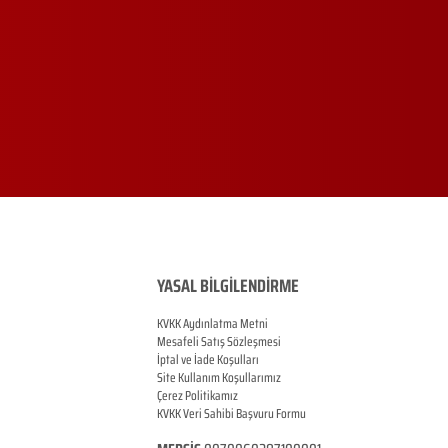
YASAL BİLGİLENDİRME
KVKK Aydınlatma Metni
Mesafeli Satış Sözleşmesi
İptal ve İade Koşulları
Site Kullanım Koşullarımız
Çerez Politikamız
KVKK Veri Sahibi Başvuru Formu