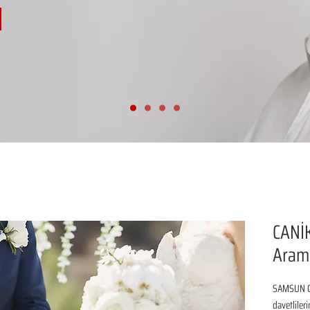
CANİK
Aram
SAMSUN CA
davetliler