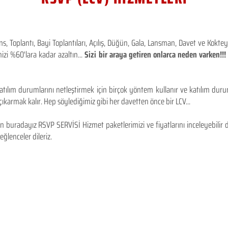
 Toplantı, Bayi Toplantıları, Açılış, Düğün, Gala, Lansman, Davet ve Kokt
izi %60'lara kadar azaltın...
Sizi bir araya getiren onlarca neden varken!
tılım durumlarını netleştirmek için birçok yöntem kullanır ve katılım durum
karmak kalır. Hep söylediğimiz gibi her davetten önce bir LCV...
 buradayız RSVP SERVİSİ Hizmet paketlerimizi ve fiyatlarını inceleyebilir d
 eğlenceler dileriz.