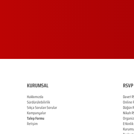
KURUMSAL
RSVP 
Hakkımızda
Davet R
Sürdürülebilirlik
Online
Sıkça Sorulan Sorular
Düğün
Kampanyalar
Nikah
R
Talep Formu
Organi
İletişim
Etkinlik
Blog
Kurums