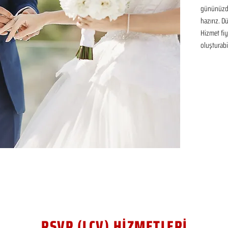
gününüzde
hazırız. D
Hizmet fiya
oluşturabil
RSVP (LCV) HİZMETLERİ