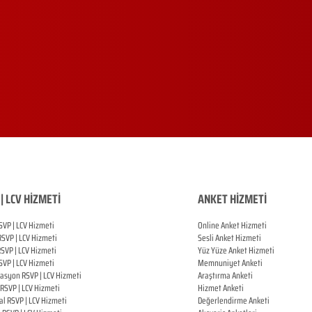
| LCV HİZMETİ
ANKET HİZMETİ
SVP | LCV Hizmeti
Online Anket Hizmeti
RSVP |
LCV Hizmeti
Sesli Anket Hizmeti
RSVP |
LCV Hizmeti
Yüz Yüze Anket Hizmeti
SVP |
LCV Hizmeti
Memnuniyet Anketi
zasyon
RSVP |
LCV Hizmeti
Araştırma Anketi
RSVP |
LCV Hizmeti
Hizmet Anketi
al
RSVP |
LCV Hizmeti
Değerlendirme Anketi