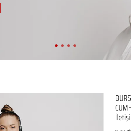
BURS
CUMH
İleti