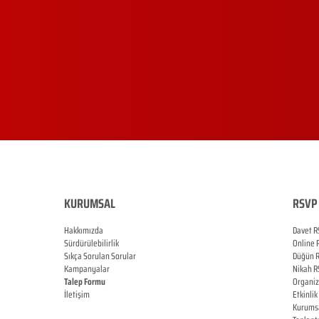
KURUMSAL
RSVP 
Hakkımızda
Davet R
Sürdürülebilirlik
Online
Sıkça Sorulan Sorular
Düğün
Kampanyalar
Nikah
R
Talep Formu
Organi
İletişim
Etkinlik
Blog
Kurums