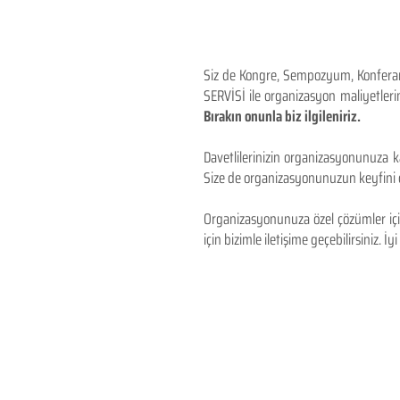
Siz de Kongre, Sempozyum, Konferans,
SERVİSİ ile organizasyon maliyetlerin
Bırakın onunla biz ilgileniriz.
Davetlilerinizin organizasyonunuza ka
Size de organizasyonunuzun keyfini çı
Organizasyonunuza özel çözümler için
için bizimle iletişime geçebilirsiniz. İyi