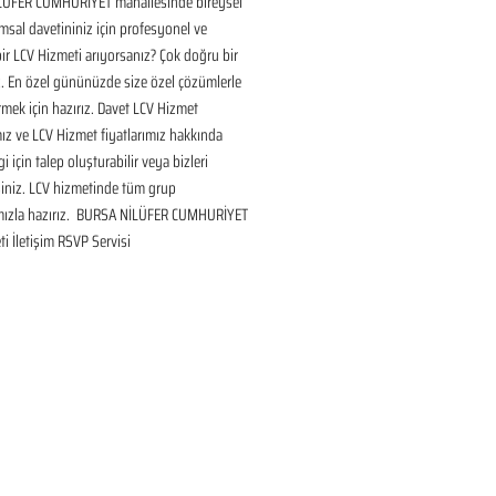
ÜFER CUMHURİYET mahallesinde bireysel 
sal davetininiz için profesyonel ve 
bir LCV Hizmeti arıyorsanız? Çok doğru bir 
. En özel gününüzde size özel çözümlerle 
mek için hazırız. Davet LCV Hizmet 
ız ve LCV Hizmet fiyatlarımız hakkında 
gi için talep oluşturabilir veya bizleri 
siniz. LCV hizmetinde tüm grup 
mızla hazırız.  BURSA NİLÜFER CUMHURİYET 
i İletişim RSVP Servisi