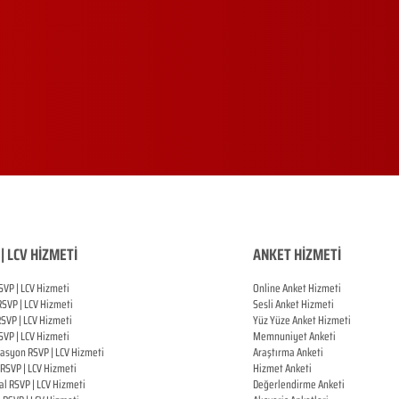
| LCV HİZMETİ
ANKET HİZMETİ
SVP | LCV Hizmeti
Online Anket Hizmeti
RSVP |
LCV Hizmeti
Sesli Anket Hizmeti
RSVP |
LCV Hizmeti
Yüz Yüze Anket Hizmeti
SVP |
LCV Hizmeti
Memnuniyet Anketi
zasyon
RSVP |
LCV Hizmeti
Araştırma Anketi
RSVP |
LCV Hizmeti
Hizmet Anketi
al
RSVP |
LCV Hizmeti
Değerlendirme Anketi