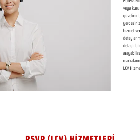
BURSA NİL
veya kurum
güvelinir 
yerdesiniz
hizmet ver
detaylarım
detaylı bil
arayabilir
markaları
LCV Hizmet
RSVP (LCV) HİZMETLERİ