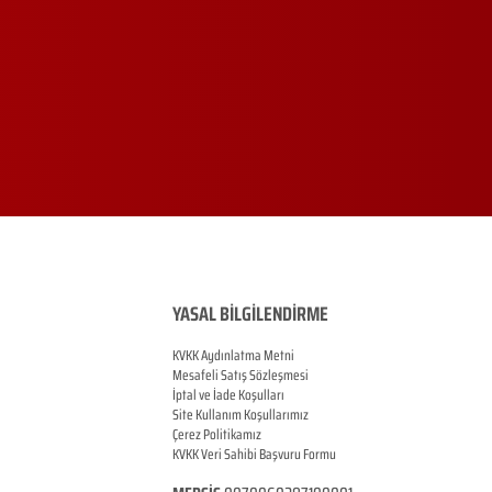
YASAL BİLGİLENDİRME
KVKK Aydınlatma Metni
Mesafeli Satış Sözleşmesi
İptal ve İade Koşulları
Site Kullanım Koşullarımız
Çerez Politikamız
KVKK Veri Sahibi Başvuru Formu