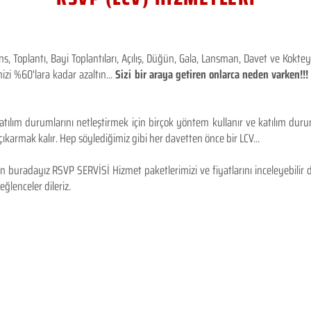
 Toplantı, Bayi Toplantıları, Açılış, Düğün, Gala, Lansman, Davet ve Kokt
izi %60'lara kadar azaltın...
Sizi bir araya getiren onlarca neden varken!
tılım durumlarını netleştirmek için birçok yöntem kullanır ve katılım durum
karmak kalır. Hep söylediğimiz gibi her davetten önce bir LCV...
 buradayız RSVP SERVİSİ Hizmet paketlerimizi ve fiyatlarını inceleyebilir d
 eğlenceler dileriz.