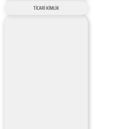
TİCARİ KİMLİK