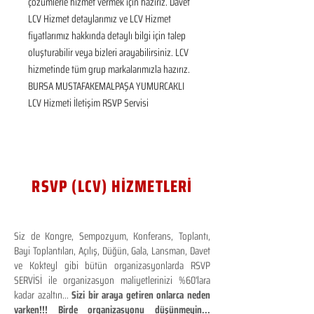
çözümlerle hizmet vermek için hazırız. Davet 
LCV Hizmet detaylarımız ve LCV Hizmet 
fiyatlarımız hakkında detaylı bilgi için talep 
oluşturabilir veya bizleri arayabilirsiniz. LCV 
hizmetinde tüm grup markalarımızla hazırız.  
BURSA MUSTAFAKEMALPAŞA YUMURCAKLI 
LCV Hizmeti İletişim RSVP Servisi
RSVP (LCV) HİZMETLERİ
Siz de Kongre, Sempozyum, Konferans, Toplantı,
Bayi Toplantıları, Açılış, Düğün, Gala, Lansman, Davet
ve Kokteyl gibi bütün organizasyonlarda RSVP
SERVİSİ ile organizasyon maliyetlerinizi %60'lara
kadar azaltın...
Sizi bir araya getiren onlarca neden
varken!!! Birde organizasyonu düşünmeyin...