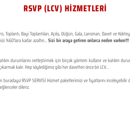
RSVP (LCV) HİZMETLERİ
 Toplantı, Bayi Toplantıları, Açılış, Düğün, Gala, Lansman, Davet ve Kokt
izi %60'lara kadar azaltın...
Sizi bir araya getiren onlarca neden varken!
tılım durumlarını netleştirmek için birçok yöntem kullanır ve katılım durum
karmak kalır. Hep söylediğimiz gibi her davetten önce bir LCV...
 buradayız RSVP SERVİSİ Hizmet paketlerimizi ve fiyatlarını inceleyebilir d
 eğlenceler dileriz.