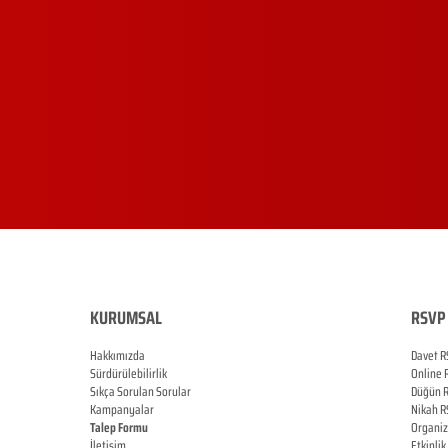
KURUMSAL
RSVP 
Hakkımızda
Davet R
Sürdürülebilirlik
Online
Sıkça Sorulan Sorular
Düğün
Kampanyalar
Nikah
R
Talep Formu
Organi
İletişim
Etkinlik