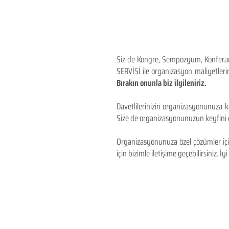
Siz de Kongre, Sempozyum, Konferans,
SERVİSİ ile organizasyon maliyetlerin
Bırakın onunla biz ilgileniriz.
Davetlilerinizin organizasyonunuza ka
Size de organizasyonunuzun keyfini çı
Organizasyonunuza özel çözümler için
için bizimle iletişime geçebilirsiniz. İyi