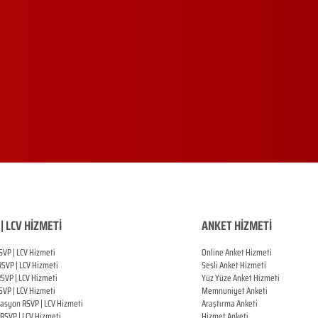
| LCV HİZMETİ
ANKET HİZMETİ
SVP | LCV Hizmeti
Online Anket Hizmeti
RSVP |
LCV Hizmeti
Sesli Anket Hizmeti
RSVP |
LCV Hizmeti
Yüz Yüze Anket Hizmeti
SVP |
LCV Hizmeti
Memnuniyet Anketi
zasyon
RSVP |
LCV Hizmeti
Araştırma Anketi
RSVP |
LCV Hizmeti
Hizmet Anketi