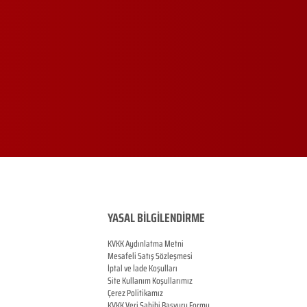
YASAL BİLGİLENDİRME
KVKK Aydınlatma Metni
Mesafeli Satış Sözleşmesi
İptal ve İade Koşulları
Site Kullanım Koşullarımız
Çerez Politikamız
KVKK Veri Sahibi Başvuru Formu