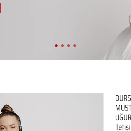
BUR
MUST
UĞUR
İleti