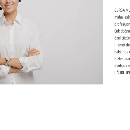
BURSA MU
mahallesin
profesyone
Çok doğru 
özel çözüm
Hizmet det
hakkında de
bizleri ar
markaları
UĞURLUPIN