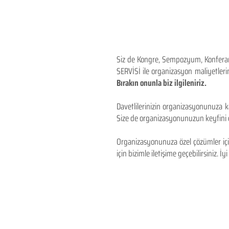
Siz de Kongre, Sempozyum, Konferans,
SERVİSİ ile organizasyon maliyetlerin
Bırakın onunla biz ilgileniriz.
Davetlilerinizin organizasyonunuza ka
Size de organizasyonunuzun keyfini çı
Organizasyonunuza özel çözümler için
için bizimle iletişime geçebilirsiniz. İyi