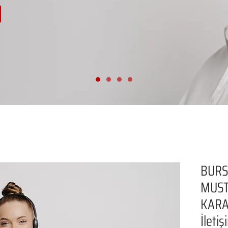
BUR
MUST
KARA
İleti