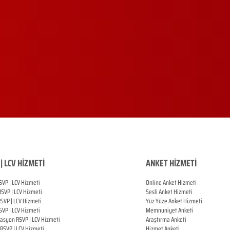
| LCV HİZMETİ
ANKET HİZMETİ
SVP | LCV Hizmeti
Online Anket Hizmeti
RSVP |
LCV Hizmeti
Sesli Anket Hizmeti
RSVP |
LCV Hizmeti
Yüz Yüze Anket Hizmeti
SVP |
LCV Hizmeti
Memnuniyet Anketi
zasyon
RSVP |
LCV Hizmeti
Araştırma Anketi
RSVP |
LCV Hizmeti
Hizmet Anketi