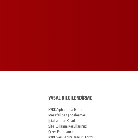
YASAL BİLGİLENDİRME
KVKK Aydınlatma Metni
Mesafeli Satış Sözleşmesi
İptal ve İade Koşulları
Site Kullanım Koşullarımız
Çerez Politikamız
KVKK Veri Sahibi Başvuru Formu