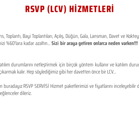
RSVP (LCV) HİZMETLERİ
 Toplantı, Bayi Toplantıları, Açılış, Düğün, Gala, Lansman, Davet ve Kokt
izi %60'lara kadar azaltın...
Sizi bir araya getiren onlarca neden varken!
tılım durumlarını netleştirmek için birçok yöntem kullanır ve katılım durum
karmak kalır. Hep söylediğimiz gibi her davetten önce bir LCV...
 buradayız RSVP SERVİSİ Hizmet paketlerimizi ve fiyatlarını inceleyebilir d
 eğlenceler dileriz.