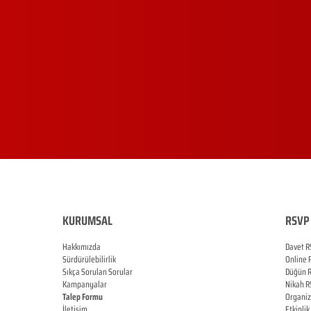
KURUMSAL
RSVP 
Hakkımızda
Davet R
Sürdürülebilirlik
Online
Sıkça Sorulan Sorular
Düğün
Kampanyalar
Nikah
R
Talep Formu
Organi
İletişim
Etkinlik