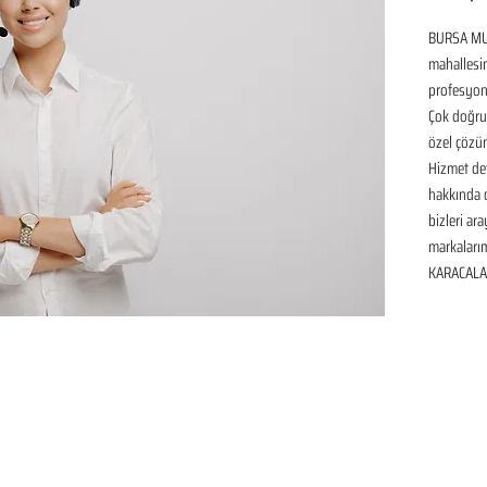
BURSA MU
mahallesin
profesyone
Çok doğru 
özel çözüm
Hizmet det
hakkında de
bizleri ar
markaları
KARACALAR