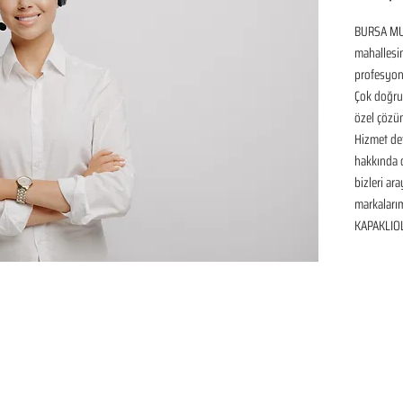
BURSA MU
mahallesin
profesyone
Çok doğru 
özel çözüm
Hizmet det
hakkında de
bizleri ar
markaları
KAPAKLIOL