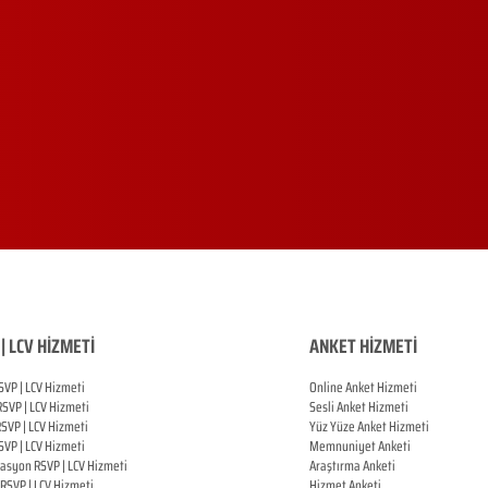
| LCV HİZMETİ
ANKET HİZMETİ
SVP | LCV Hizmeti
Online Anket Hizmeti
RSVP |
LCV Hizmeti
Sesli Anket Hizmeti
RSVP |
LCV Hizmeti
Yüz Yüze Anket Hizmeti
SVP |
LCV Hizmeti
Memnuniyet Anketi
zasyon
RSVP |
LCV Hizmeti
Araştırma Anketi
RSVP |
LCV Hizmeti
Hizmet Anketi