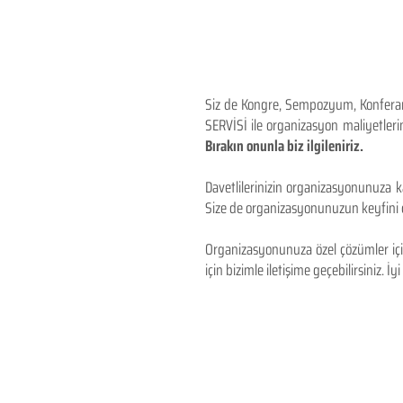
Siz de Kongre, Sempozyum, Konferans,
SERVİSİ ile organizasyon maliyetlerin
Bırakın onunla biz ilgileniriz.
Davetlilerinizin organizasyonunuza ka
Size de organizasyonunuzun keyfini çı
Organizasyonunuza özel çözümler için
için bizimle iletişime geçebilirsiniz. İyi