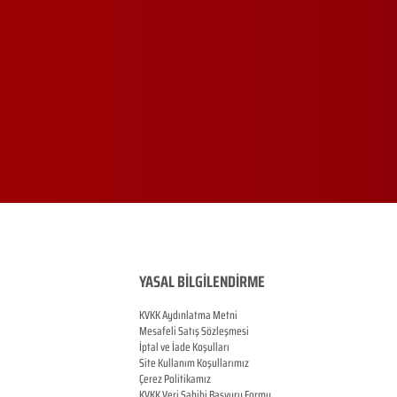
YASAL BİLGİLENDİRME
KVKK Aydınlatma Metni
Mesafeli Satış Sözleşmesi
İptal ve İade Koşulları
Site Kullanım Koşullarımız
Çerez Politikamız
KVKK Veri Sahibi Başvuru Formu