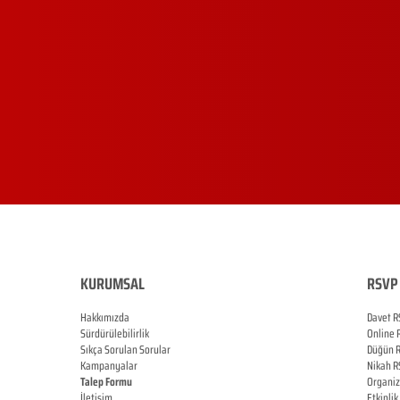
KURUMSAL
RSVP 
Hakkımızda
Davet R
Sürdürülebilirlik
Online
Sıkça Sorulan Sorular
Düğün
Kampanyalar
Nikah
R
Talep Formu
Organi
İletişim
Etkinlik