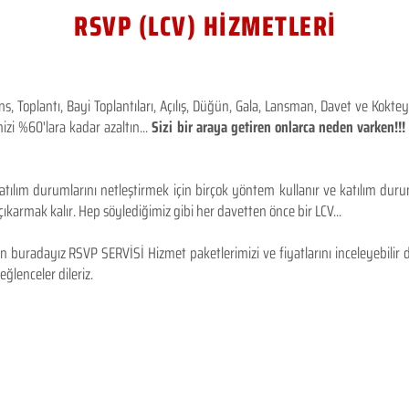
RSVP (LCV) HİZMETLERİ
 Toplantı, Bayi Toplantıları, Açılış, Düğün, Gala, Lansman, Davet ve Kokt
izi %60'lara kadar azaltın...
Sizi bir araya getiren onlarca neden varken!
tılım durumlarını netleştirmek için birçok yöntem kullanır ve katılım durum
karmak kalır. Hep söylediğimiz gibi her davetten önce bir LCV...
 buradayız RSVP SERVİSİ Hizmet paketlerimizi ve fiyatlarını inceleyebilir d
 eğlenceler dileriz.