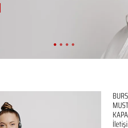
BUR
MUST
KAPA
İleti