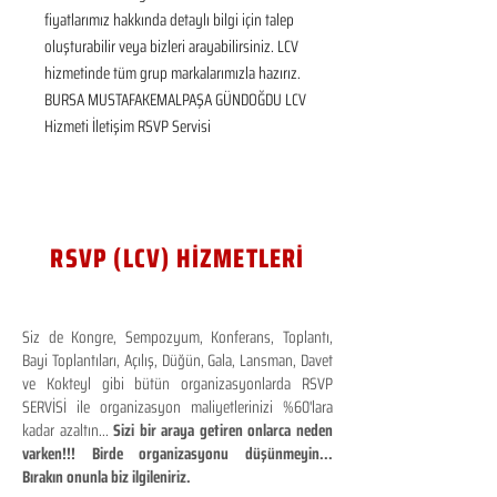
fiyatlarımız hakkında detaylı bilgi için talep 
oluşturabilir veya bizleri arayabilirsiniz. LCV 
hizmetinde tüm grup markalarımızla hazırız.  
BURSA MUSTAFAKEMALPAŞA GÜNDOĞDU LCV 
Hizmeti İletişim RSVP Servisi
RSVP (LCV) HİZMETLERİ
Siz de Kongre, Sempozyum, Konferans, Toplantı,
Bayi Toplantıları, Açılış, Düğün, Gala, Lansman, Davet
ve Kokteyl gibi bütün organizasyonlarda RSVP
SERVİSİ ile organizasyon maliyetlerinizi %60'lara
kadar azaltın...
Sizi bir araya getiren onlarca neden
varken!!! Birde organizasyonu düşünmeyin...
Bırakın onunla biz ilgileniriz.