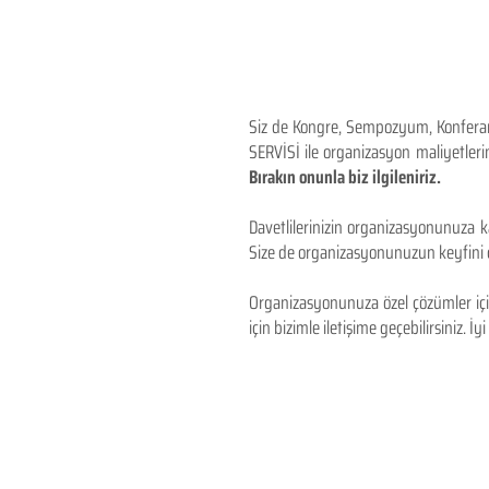
Siz de Kongre, Sempozyum, Konferans,
SERVİSİ ile organizasyon maliyetlerin
Bırakın onunla biz ilgileniriz.
Davetlilerinizin organizasyonunuza ka
Size de organizasyonunuzun keyfini çı
Organizasyonunuza özel çözümler için
için bizimle iletişime geçebilirsiniz. İyi