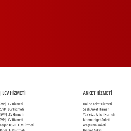
| LCV HİZMETİ
ANKET HİZMETİ
SVP | LCV Hizmeti
Online Anket Hizmeti
RSVP |
LCV Hizmeti
Sesli Anket Hizmeti
RSVP |
LCV Hizmeti
Yüz Yüze Anket Hizmeti
SVP |
LCV Hizmeti
Memnuniyet Anketi
zasyon
RSVP |
LCV Hizmeti
Araştırma Anketi
RSVP |
LCV Hizmeti
Hizmet Anketi