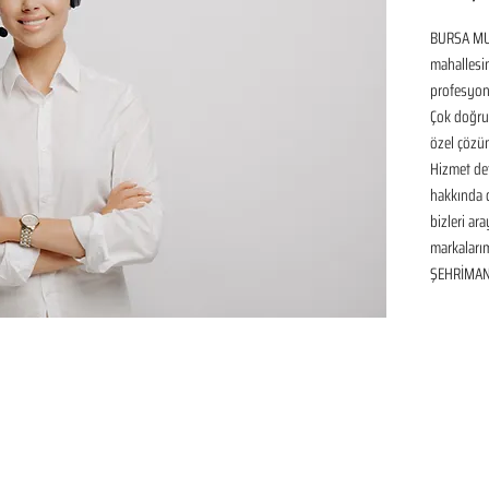
BURSA MU
mahallesin
profesyone
Çok doğru 
özel çözüm
Hizmet det
hakkında de
bizleri ar
markaları
ŞEHRİMAN 