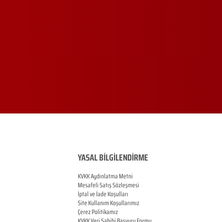
YASAL BİLGİLENDİRME
KVKK Aydınlatma Metni
Mesafeli Satış Sözleşmesi
İptal ve İade Koşulları
Site Kullanım Koşullarımız
Çerez Politikamız
KVKK Veri Sahibi Başvuru Formu