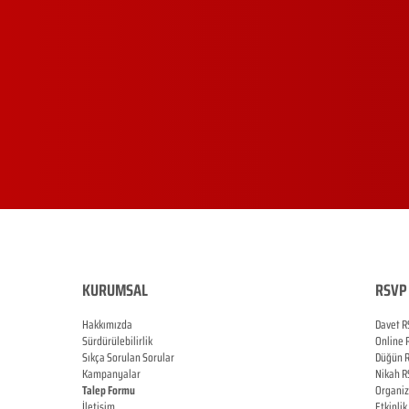
KURUMSAL
RSVP 
Hakkımızda
Davet R
Sürdürülebilirlik
Online
Sıkça Sorulan Sorular
Düğün
Kampanyalar
Nikah
R
Talep Formu
Organi
İletişim
Etkinlik