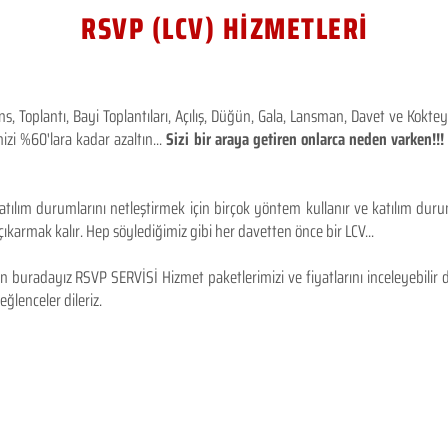
RSVP (LCV) HİZMETLERİ
 Toplantı, Bayi Toplantıları, Açılış, Düğün, Gala, Lansman, Davet ve Kokt
izi %60'lara kadar azaltın...
Sizi bir araya getiren onlarca neden varken!
tılım durumlarını netleştirmek için birçok yöntem kullanır ve katılım durum
karmak kalır. Hep söylediğimiz gibi her davetten önce bir LCV...
 buradayız RSVP SERVİSİ Hizmet paketlerimizi ve fiyatlarını inceleyebilir d
 eğlenceler dileriz.