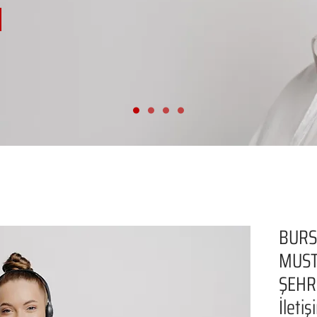
BUR
MUST
ŞEHR
İleti