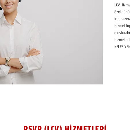
LCV Hizmet
özel günü
için hazır
Hizmet fiya
oluşturabil
hizmetinde
KELES YENİ
RSVP (LCV) HİZMETLERİ