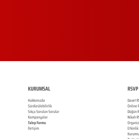
KURUMSAL
RSVP 
Hakkımızda
Davet R
Sürdürülebilirlik
Online
Sıkça Sorulan Sorular
Düğün
Kampanyalar
Nikah
R
Talep Formu
Organi
İletişim
Etkinlik
Blog
Kurums