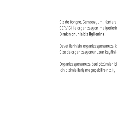
Siz de Kongre, Sempozyum, Konferans,
SERVİSİ ile organizasyon maliyetlerin
Bırakın onunla biz ilgileniriz.
Davetlilerinizin organizasyonunuza ka
Size de organizasyonunuzun keyfini çı
Organizasyonunuza özel çözümler için
için bizimle iletişime geçebilirsiniz. İyi