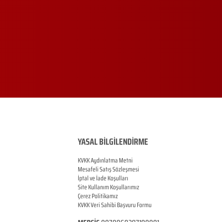
YASAL BİLGİLENDİRME
KVKK Aydınlatma Metni
Mesafeli Satış Sözleşmesi
İptal ve İade Koşulları
Site Kullanım Koşullarımız
Çerez Politikamız
KVKK Veri Sahibi Başvuru Formu