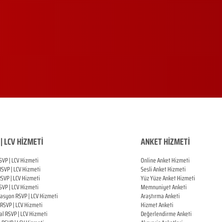
| LCV HİZMETİ
ANKET HİZMETİ
SVP | LCV Hizmeti
Online Anket Hizmeti
RSVP |
LCV Hizmeti
Sesli Anket Hizmeti
RSVP |
LCV Hizmeti
Yüz Yüze Anket Hizmeti
SVP |
LCV Hizmeti
Memnuniyet Anketi
zasyon
RSVP |
LCV Hizmeti
Araştırma Anketi
RSVP |
LCV Hizmeti
Hizmet Anketi
al
RSVP |
LCV Hizmeti
Değerlendirme Anketi