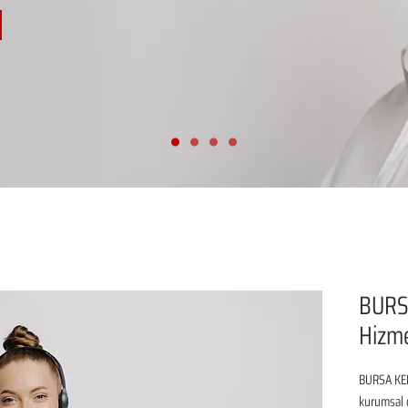
BURS
Hizme
BURSA KEL
kurumsal d