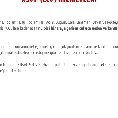
 Toplantı, Bayi Toplantıları, Açılış, Düğün, Gala, Lansman, Davet ve Kokt
izi %60'lara kadar azaltın...
Sizi bir araya getiren onlarca neden varken!
tılım durumlarını netleştirmek için birçok yöntem kullanır ve katılım durum
karmak kalır. Hep söylediğimiz gibi her davetten önce bir LCV...
 buradayız RSVP SERVİSİ Hizmet paketlerimizi ve fiyatlarını inceleyebilir d
 eğlenceler dileriz.