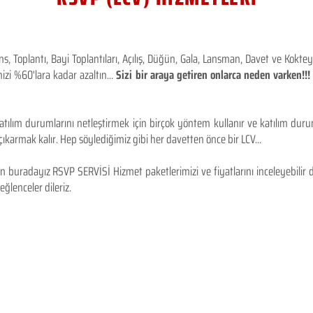
 Toplantı, Bayi Toplantıları, Açılış, Düğün, Gala, Lansman, Davet ve Kokt
izi %60'lara kadar azaltın...
Sizi bir araya getiren onlarca neden varken!
tılım durumlarını netleştirmek için birçok yöntem kullanır ve katılım durum
karmak kalır. Hep söylediğimiz gibi her davetten önce bir LCV...
 buradayız RSVP SERVİSİ Hizmet paketlerimizi ve fiyatlarını inceleyebilir d
 eğlenceler dileriz.