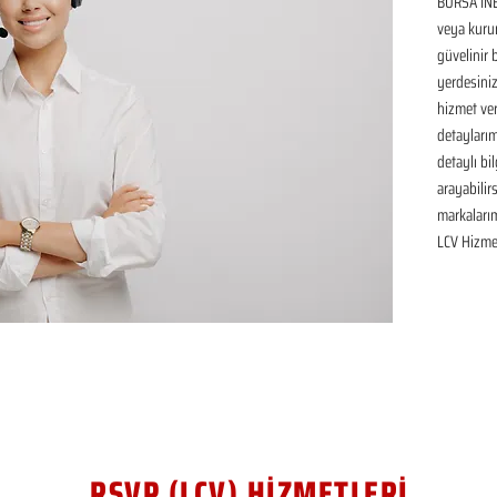
BURSA İNE
veya kurum
güvelinir 
yerdesiniz
hizmet ver
detaylarım
detaylı bil
arayabilir
markaları
LCV Hizmet
RSVP (LCV) HİZMETLERİ