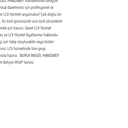
GÖL HAMZABEY mahallesinde bireysel 
sal davetininiz için profesyonel ve 
bir LCV Hizmeti arıyorsanız? Çok doğru bir 
. En özel gününüzde size özel çözümlerle 
mek için hazırız. Davet LCV Hizmet 
ız ve LCV Hizmet fiyatlarımız hakkında 
gi için talep oluşturabilir veya bizleri 
siniz. LCV hizmetinde tüm grup 
mızla hazırız.  BURSA İNEGÖL HAMZABEY 
i İletişim RSVP Servisi