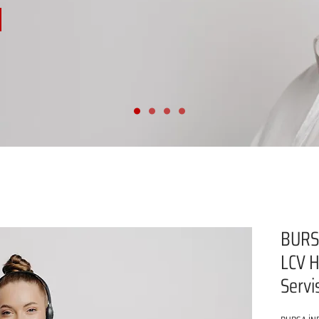
BURS
LCV H
Servi