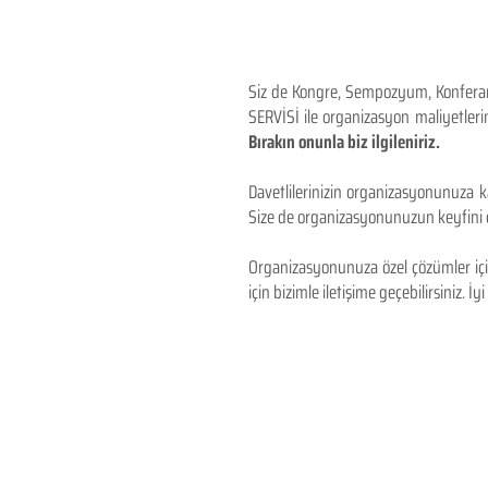
Siz de Kongre, Sempozyum, Konferans,
SERVİSİ ile organizasyon maliyetlerin
Bırakın onunla biz ilgileniriz.
Davetlilerinizin organizasyonunuza ka
Size de organizasyonunuzun keyfini çı
Organizasyonunuza özel çözümler için
için bizimle iletişime geçebilirsiniz. İyi