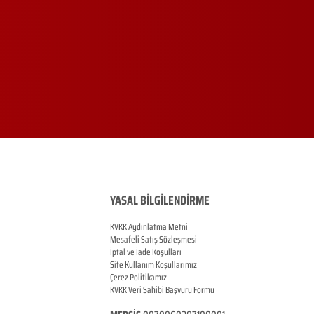
YASAL BİLGİLENDİRME
KVKK Aydınlatma Metni
Mesafeli Satış Sözleşmesi
İptal ve İade Koşulları
Site Kullanım Koşullarımız
Çerez Politikamız
KVKK Veri Sahibi Başvuru Formu