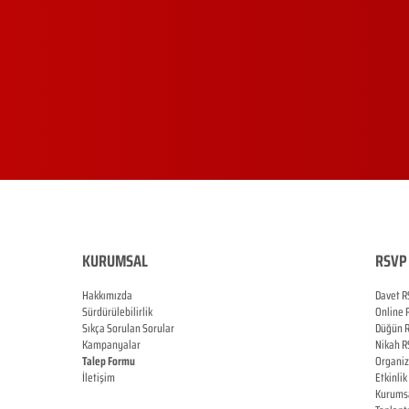
KURUMSAL
RSVP 
Hakkımızda
Davet R
Sürdürülebilirlik
Online
Sıkça Sorulan Sorular
Düğün
Kampanyalar
Nikah
R
Talep Formu
Organi
İletişim
Etkinlik
Blog
Kurums