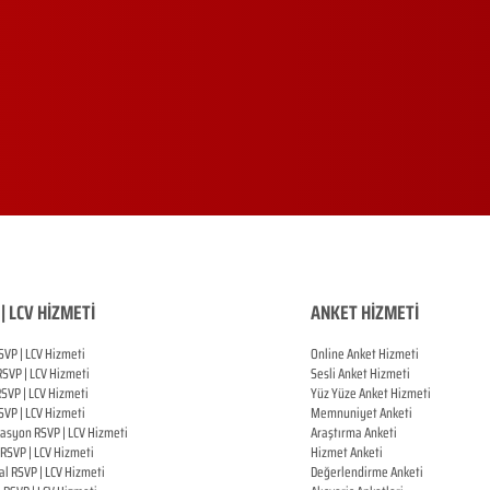
| LCV HİZMETİ
ANKET HİZMETİ
SVP | LCV Hizmeti
Online Anket Hizmeti
RSVP |
LCV Hizmeti
Sesli Anket Hizmeti
RSVP |
LCV Hizmeti
Yüz Yüze Anket Hizmeti
SVP |
LCV Hizmeti
Memnuniyet Anketi
zasyon
RSVP |
LCV Hizmeti
Araştırma Anketi
RSVP |
LCV Hizmeti
Hizmet Anketi
al
RSVP |
LCV Hizmeti
Değerlendirme Anketi