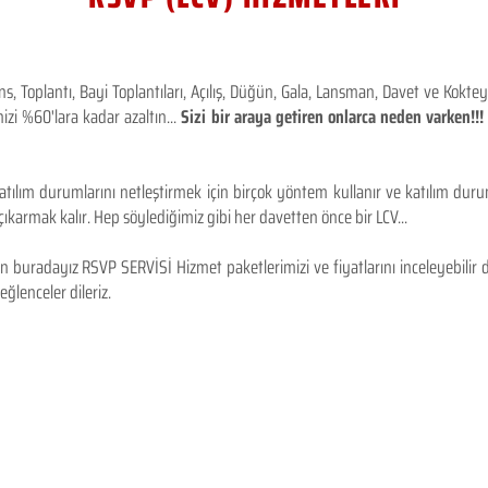
 Toplantı, Bayi Toplantıları, Açılış, Düğün, Gala, Lansman, Davet ve Kokt
izi %60'lara kadar azaltın...
Sizi bir araya getiren onlarca neden varken!
tılım durumlarını netleştirmek için birçok yöntem kullanır ve katılım durum
karmak kalır. Hep söylediğimiz gibi her davetten önce bir LCV...
 buradayız RSVP SERVİSİ Hizmet paketlerimizi ve fiyatlarını inceleyebilir d
 eğlenceler dileriz.