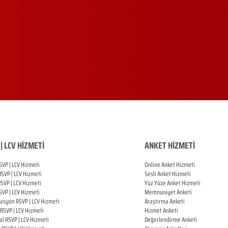
| LCV HİZMETİ
ANKET HİZMETİ
SVP | LCV Hizmeti
Online Anket Hizmeti
RSVP |
LCV Hizmeti
Sesli Anket Hizmeti
RSVP |
LCV Hizmeti
Yüz Yüze Anket Hizmeti
SVP |
LCV Hizmeti
Memnuniyet Anketi
zasyon
RSVP |
LCV Hizmeti
Araştırma Anketi
RSVP |
LCV Hizmeti
Hizmet Anketi
al
RSVP |
LCV Hizmeti
Değerlendirme Anketi