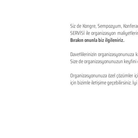
Siz de Kongre, Sempozyum, Konferans,
SERVİSİ ile organizasyon maliyetlerin
Bırakın onunla biz ilgileniriz.
Davetlilerinizin organizasyonunuza ka
Size de organizasyonunuzun keyfini çı
Organizasyonunuza özel çözümler için
için bizimle iletişime geçebilirsiniz. İyi