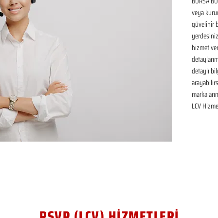
BURSA BÜY
veya kurum
güvelinir 
yerdesiniz
hizmet ver
detaylarım
detaylı bil
arayabilir
markaları
LCV Hizmet
RSVP (LCV) HİZMETLERİ