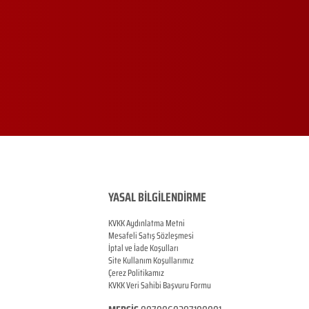
YASAL BİLGİLENDİRME
KVKK Aydınlatma Metni
Mesafeli Satış Sözleşmesi
İptal ve İade Koşulları
Site Kullanım Koşullarımız
Çerez Politikamız
KVKK Veri Sahibi Başvuru Formu