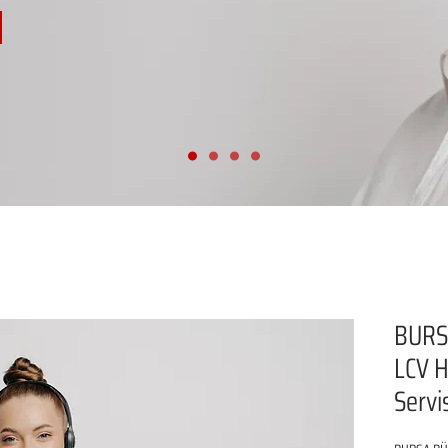
BURS
LCV H
Servi