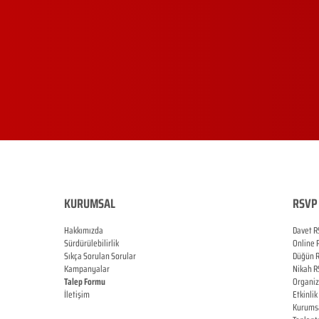
KURUMSAL
RSVP 
Hakkımızda
Davet R
Sürdürülebilirlik
Online
Sıkça Sorulan Sorular
Düğün
Kampanyalar
Nikah
R
Talep Formu
Organi
İletişim
Etkinlik
Blog
Kurums