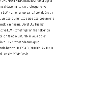
ÜKORHAN KINIK mahallesinde bireysel 
sal davetininiz için profesyonel ve 
bir LCV Hizmeti arıyorsanız? Çok doğru bir 
. En özel gününüzde size özel çözümlerle 
mek için hazırız. Davet LCV Hizmet 
ız ve LCV Hizmet fiyatlarımız hakkında 
gi için talep oluşturabilir veya bizleri 
siniz. LCV hizmetinde tüm grup 
mızla hazırız.  BURSA BÜYÜKORHAN KINIK 
i İletişim RSVP Servisi