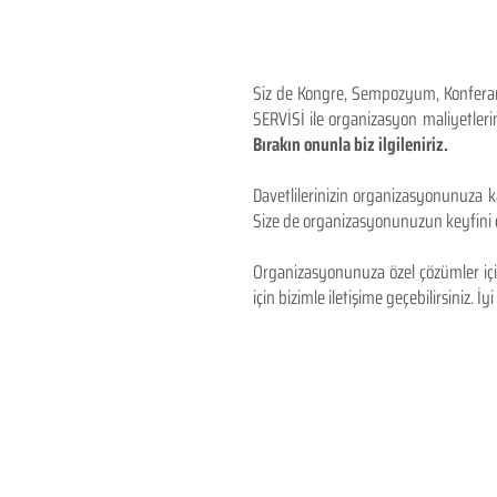
Siz de Kongre, Sempozyum, Konferans,
SERVİSİ ile organizasyon maliyetlerin
Bırakın onunla biz ilgileniriz.
Davetlilerinizin organizasyonunuza ka
Size de organizasyonunuzun keyfini çı
Organizasyonunuza özel çözümler için
için bizimle iletişime geçebilirsiniz. İyi