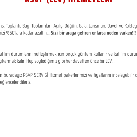
 Toplantı, Bayi Toplantıları, Açılış, Düğün, Gala, Lansman, Davet ve Kokt
izi %60'lara kadar azaltın...
Sizi bir araya getiren onlarca neden varken!
tılım durumlarını netleştirmek için birçok yöntem kullanır ve katılım durum
karmak kalır. Hep söylediğimiz gibi her davetten önce bir LCV...
 buradayız RSVP SERVİSİ Hizmet paketlerimizi ve fiyatlarını inceleyebilir d
 eğlenceler dileriz.