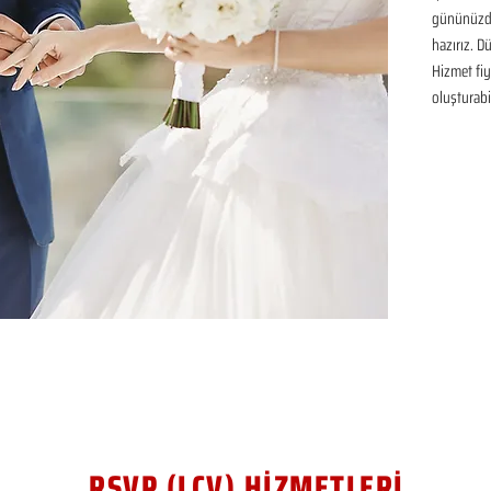
gününüzde
hazırız. D
Hizmet fiya
oluşturabil
RSVP (LCV) HİZMETLERİ