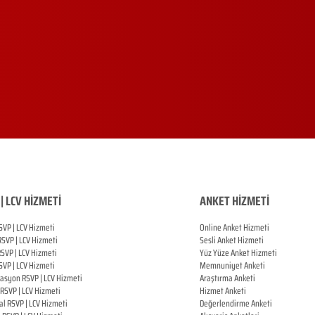
| LCV HİZMETİ
ANKET HİZMETİ
SVP | LCV Hizmeti
Online Anket Hizmeti
RSVP |
LCV Hizmeti
Sesli Anket Hizmeti
RSVP |
LCV Hizmeti
Yüz Yüze Anket Hizmeti
SVP |
LCV Hizmeti
Memnuniyet Anketi
zasyon
RSVP |
LCV Hizmeti
Araştırma Anketi
RSVP |
LCV Hizmeti
Hizmet Anketi
al
RSVP |
LCV Hizmeti
Değerlendirme Anketi