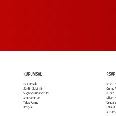
KURUMSAL
RSVP 
Hakkımızda
Davet R
Sürdürülebilirlik
Online
Sıkça Sorulan Sorular
Düğün
Kampanyalar
Nikah
R
Talep Formu
Organi
İletişim
Etkinlik
Blog
Kurums