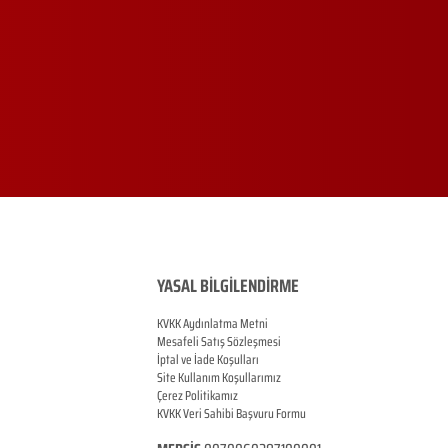
YASAL BİLGİLENDİRME
KVKK Aydınlatma Metni
Mesafeli Satış Sözleşmesi
İptal ve İade Koşulları
Site Kullanım Koşullarımız
Çerez Politikamız
KVKK Veri Sahibi Başvuru Formu