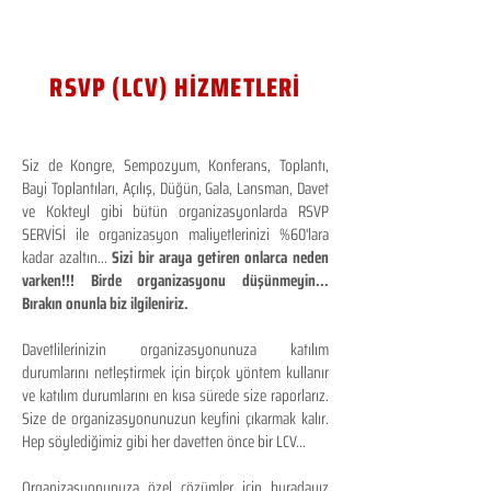
RSVP (LCV) HİZMETLERİ
Siz de Kongre, Sempozyum, Konferans, Toplantı,
Bayi Toplantıları, Açılış, Düğün, Gala, Lansman, Davet
ve Kokteyl gibi bütün organizasyonlarda RSVP
SERVİSİ ile organizasyon maliyetlerinizi %60'lara
kadar azaltın...
Sizi bir araya getiren onlarca neden
varken!!! Birde organizasyonu düşünmeyin...
Bırakın onunla biz ilgileniriz.
Davetlilerinizin organizasyonunuza katılım
durumlarını netleştirmek için birçok yöntem kullanır
ve katılım durumlarını en kısa sürede size raporlarız.
Size de organizasyonunuzun keyfini çıkarmak kalır.
Hep söylediğimiz gibi her davetten önce bir LCV...
Organizasyonunuza özel çözümler için buradayız