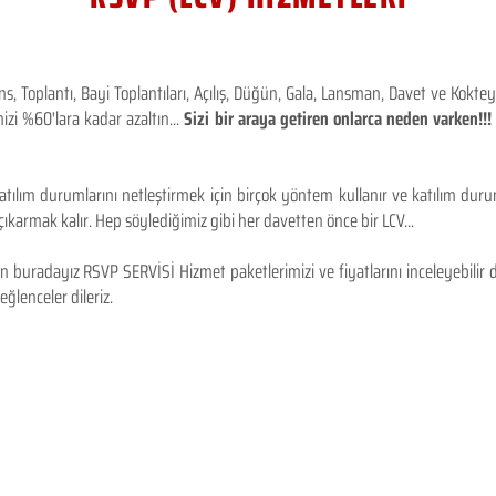
 Toplantı, Bayi Toplantıları, Açılış, Düğün, Gala, Lansman, Davet ve Kokt
izi %60'lara kadar azaltın...
Sizi bir araya getiren onlarca neden varken!
tılım durumlarını netleştirmek için birçok yöntem kullanır ve katılım durum
karmak kalır. Hep söylediğimiz gibi her davetten önce bir LCV...
 buradayız RSVP SERVİSİ Hizmet paketlerimizi ve fiyatlarını inceleyebilir d
 eğlenceler dileriz.