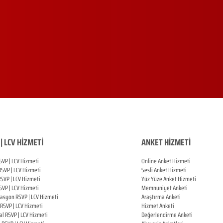
| LCV HİZMETİ
ANKET HİZMETİ
SVP | LCV Hizmeti
Online Anket Hizmeti
RSVP |
LCV Hizmeti
Sesli Anket Hizmeti
RSVP |
LCV Hizmeti
Yüz Yüze Anket Hizmeti
SVP |
LCV Hizmeti
Memnuniyet Anketi
zasyon
RSVP |
LCV Hizmeti
Araştırma Anketi
RSVP |
LCV Hizmeti
Hizmet Anketi
al
RSVP |
LCV Hizmeti
Değerlendirme Anketi