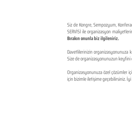
Siz de Kongre, Sempozyum, Konferans,
SERVİSİ ile organizasyon maliyetlerin
Bırakın onunla biz ilgileniriz.
Davetlilerinizin organizasyonunuza ka
Size de organizasyonunuzun keyfini çı
Organizasyonunuza özel çözümler için
için bizimle iletişime geçebilirsiniz. İyi