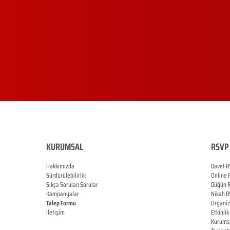
KURUMSAL
RSVP 
Hakkımızda
Davet R
Sürdürülebilirlik
Online
Sıkça Sorulan Sorular
Düğün
Kampanyalar
Nikah
R
Talep Formu
Organi
İletişim
Etkinlik
Blog
Kurums