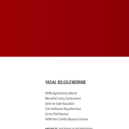
YASAL BİLGİLENDİRME
KVKK Aydınlatma Metni
Mesafeli Satış Sözleşmesi
İptal ve İade Koşulları
Site Kullanım Koşullarımız
Çerez Politikamız
KVKK Veri Sahibi Başvuru Formu