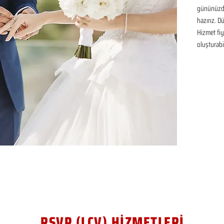
gününüzde
hazırız. D
Hizmet fiya
oluşturabil
RSVP (LCV) HİZMETLERİ