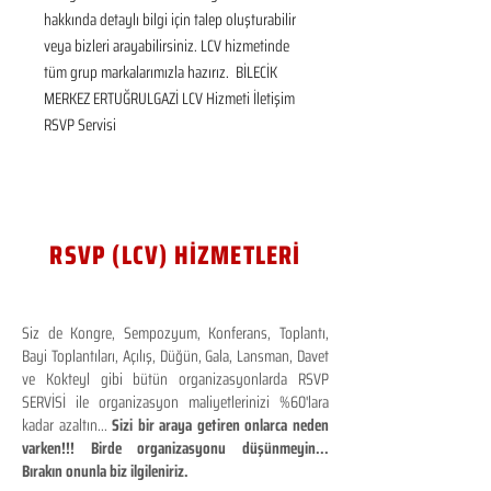
hakkında detaylı bilgi için talep oluşturabilir 
veya bizleri arayabilirsiniz. LCV hizmetinde 
tüm grup markalarımızla hazırız.  BİLECİK 
MERKEZ ERTUĞRULGAZİ LCV Hizmeti İletişim 
RSVP Servisi
RSVP (LCV) HİZMETLERİ
Siz de Kongre, Sempozyum, Konferans, Toplantı,
Bayi Toplantıları, Açılış, Düğün, Gala, Lansman, Davet
ve Kokteyl gibi bütün organizasyonlarda RSVP
SERVİSİ ile organizasyon maliyetlerinizi %60'lara
kadar azaltın...
Sizi bir araya getiren onlarca neden
varken!!! Birde organizasyonu düşünmeyin...
Bırakın onunla biz ilgileniriz.