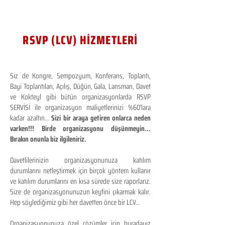
RSVP (LCV) HİZMETLERİ
Siz de Kongre, Sempozyum, Konferans, Toplantı,
Bayi Toplantıları, Açılış, Düğün, Gala, Lansman, Davet
ve Kokteyl gibi bütün organizasyonlarda RSVP
SERVİSİ ile organizasyon maliyetlerinizi %60'lara
kadar azaltın...
Sizi bir araya getiren onlarca neden
varken!!! Birde organizasyonu düşünmeyin...
Bırakın onunla biz ilgileniriz.
Davetlilerinizin organizasyonunuza katılım
durumlarını netleştirmek için birçok yöntem kullanır
ve katılım durumlarını en kısa sürede size raporlarız.
Size de organizasyonunuzun keyfini çıkarmak kalır.
Hep söylediğimiz gibi her davetten önce bir LCV...
Organizasyonunuza özel çözümler için buradayız