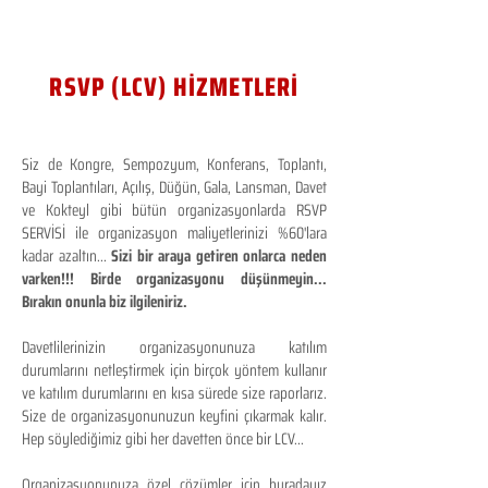
RSVP (LCV) HİZMETLERİ
Siz de Kongre, Sempozyum, Konferans, Toplantı,
Bayi Toplantıları, Açılış, Düğün, Gala, Lansman, Davet
ve Kokteyl gibi bütün organizasyonlarda RSVP
SERVİSİ ile organizasyon maliyetlerinizi %60'lara
kadar azaltın...
Sizi bir araya getiren onlarca neden
varken!!! Birde organizasyonu düşünmeyin...
Bırakın onunla biz ilgileniriz.
Davetlilerinizin organizasyonunuza katılım
durumlarını netleştirmek için birçok yöntem kullanır
ve katılım durumlarını en kısa sürede size raporlarız.
Size de organizasyonunuzun keyfini çıkarmak kalır.
Hep söylediğimiz gibi her davetten önce bir LCV...
Organizasyonunuza özel çözümler için buradayız