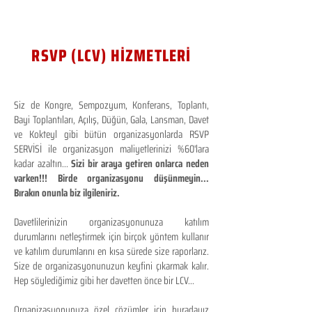
RSVP (LCV) HİZMETLERİ
Siz de Kongre, Sempozyum, Konferans, Toplantı,
Bayi Toplantıları, Açılış, Düğün, Gala, Lansman, Davet
ve Kokteyl gibi bütün organizasyonlarda RSVP
SERVİSİ ile organizasyon maliyetlerinizi %60'lara
kadar azaltın...
Sizi bir araya getiren onlarca neden
varken!!! Birde organizasyonu düşünmeyin...
Bırakın onunla biz ilgileniriz.
Davetlilerinizin organizasyonunuza katılım
durumlarını netleştirmek için birçok yöntem kullanır
ve katılım durumlarını en kısa sürede size raporlarız.
Size de organizasyonunuzun keyfini çıkarmak kalır.
Hep söylediğimiz gibi her davetten önce bir LCV...
Organizasyonunuza özel çözümler için buradayız