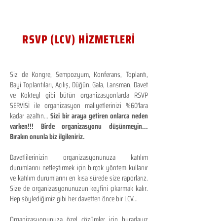
RSVP (LCV) HİZMETLERİ
Siz de Kongre, Sempozyum, Konferans, Toplantı,
Bayi Toplantıları, Açılış, Düğün, Gala, Lansman, Davet
ve Kokteyl gibi bütün organizasyonlarda RSVP
SERVİSİ ile organizasyon maliyetlerinizi %60'lara
kadar azaltın...
Sizi bir araya getiren onlarca neden
varken!!! Birde organizasyonu düşünmeyin...
Bırakın onunla biz ilgileniriz.
Davetlilerinizin organizasyonunuza katılım
durumlarını netleştirmek için birçok yöntem kullanır
ve katılım durumlarını en kısa sürede size raporlarız.
Size de organizasyonunuzun keyfini çıkarmak kalır.
Hep söylediğimiz gibi her davetten önce bir LCV...
Organizasyonunuza özel çözümler için buradayız