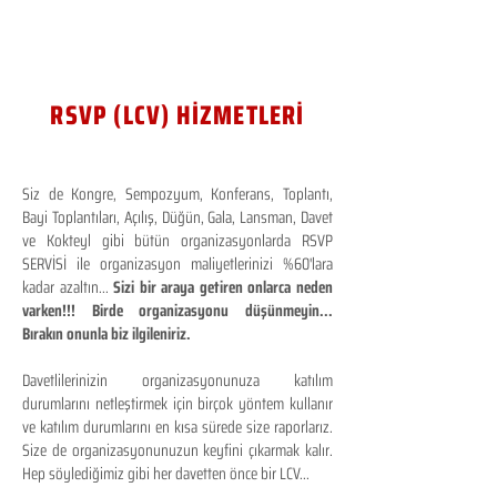
RSVP (LCV) HİZMETLERİ
Siz de Kongre, Sempozyum, Konferans, Toplantı,
Bayi Toplantıları, Açılış, Düğün, Gala, Lansman, Davet
ve Kokteyl gibi bütün organizasyonlarda RSVP
SERVİSİ ile organizasyon maliyetlerinizi %60'lara
kadar azaltın...
Sizi bir araya getiren onlarca neden
varken!!! Birde organizasyonu düşünmeyin...
Bırakın onunla biz ilgileniriz.
Davetlilerinizin organizasyonunuza katılım
durumlarını netleştirmek için birçok yöntem kullanır
ve katılım durumlarını en kısa sürede size raporlarız.
Size de organizasyonunuzun keyfini çıkarmak kalır.
Hep söylediğimiz gibi her davetten önce bir LCV...