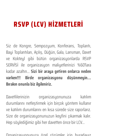
RSVP (LCV) HİZMETLERİ
Siz de Kongre, Sempozyum, Konferans, Toplantı,
Bayi Toplantıları, Açılış, Düğün, Gala, Lansman, Davet
ve Kokteyl gibi bütün organizasyonlarda RSVP
SERVİSİ ile organizasyon maliyetlerinizi %60'lara
kadar azaltın...
Sizi bir araya getiren onlarca neden
varken!!! Birde organizasyonu düşünmeyin...
Bırakın onunla biz ilgileniriz.
Davetlilerinizin organizasyonunuza katılım
durumlarını netleştirmek için birçok yöntem kullanır
ve katılım durumlarını en kısa sürede size raporlarız.
Size de organizasyonunuzun keyfini çıkarmak kalır.
Hep söylediğimiz gibi her davetten önce bir LCV...
Organizasyonunuza özel çözümler için buradayız