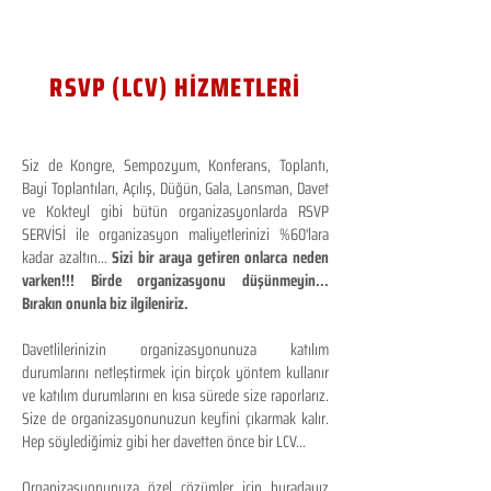
RSVP (LCV) HİZMETLERİ
Siz de Kongre, Sempozyum, Konferans, Toplantı,
Bayi Toplantıları, Açılış, Düğün, Gala, Lansman, Davet
ve Kokteyl gibi bütün organizasyonlarda RSVP
SERVİSİ ile organizasyon maliyetlerinizi %60'lara
kadar azaltın...
Sizi bir araya getiren onlarca neden
varken!!! Birde organizasyonu düşünmeyin...
Bırakın onunla biz ilgileniriz.
Davetlilerinizin organizasyonunuza katılım
durumlarını netleştirmek için birçok yöntem kullanır
ve katılım durumlarını en kısa sürede size raporlarız.
Size de organizasyonunuzun keyfini çıkarmak kalır.
Hep söylediğimiz gibi her davetten önce bir LCV...
Organizasyonunuza özel çözümler için buradayız